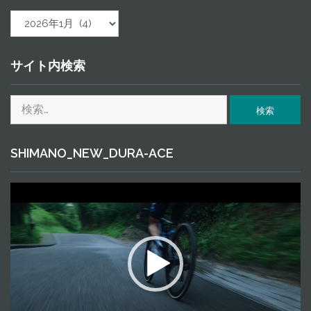
ａ
ｒ
ｃ
ｈ
サイト内検索
ｉ
ｖ
検
ｅ
索:
SHIMANO_NEW_DURA-ACE
動
画
プ
レ
ー
ヤ
ー