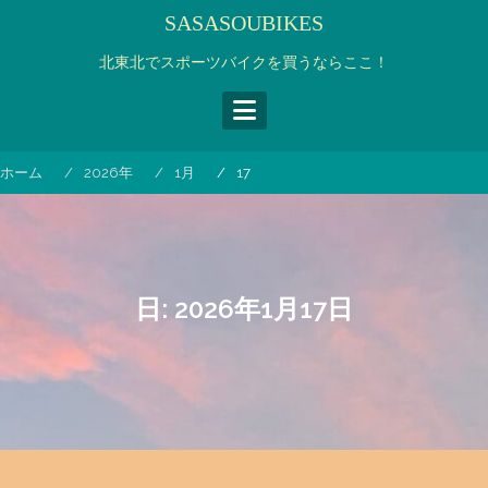
コ
SASASOUBIKES
ン
テ
北東北でスポーツバイクを買うならここ！
ン
ツ
へ
ス
ホーム
2026年
1月
17
キ
ッ
プ
日:
2026年1月17日