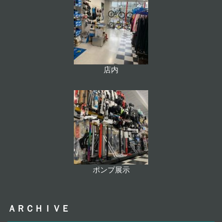
店内
ポンプ展示
ＡＲＣＨＩＶＥ