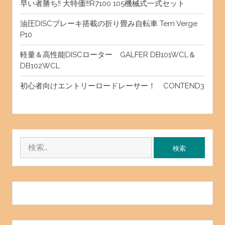
早い者勝ち!! 大特価!!!R7100 105機械式一式セット
油圧DISCブレーキ搭載の折り畳み自転車 Tern Verge
P10
軽量＆高性能DISCローター GALFER DB101WCL＆
DB102WCL
初心者向けエントリーロードレーサー！ CONTEND3
検
索: