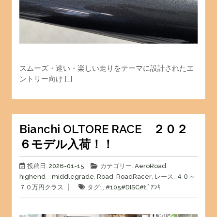
スムーズ・速い・楽しい走りをテーマに設計されたエ
ントリー向け […]
Bianchi OLTORE RACE ２０２
６モデル入荷！！
投稿日:
2026-01-15
カテゴリー:
AeroRoad
,
highend middlegrade
,
Road
,
RoadRacer
,
レース
,
４０～
７０万円クラス
タグ: ,
#105
#DISC
#ﾋﾞｱﾝｷ