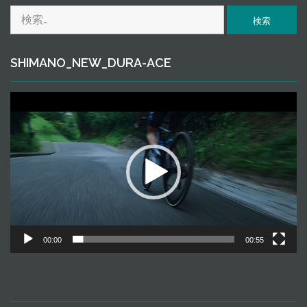
ｖ
検
ｅ
索:
SHIMANO_NEW_DURA-ACE
動
画
プ
レ
ー
ヤ
ー
00:00
00:55