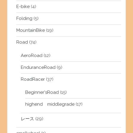
E-bike
(4)
Folding
(5)
MountainBike
(19)
Road
(74)
AeroRoad
(12)
EnduranceRoad
(9)
RoadRacer
(37)
Beginner'sRoad
(15)
highend middlegrade
(17)
レース
(29)