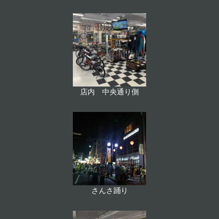
店内 中央通り側
さんさ踊り