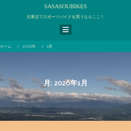
コ
SASASOUBIKES
ン
テ
北東北でスポーツバイクを買うならここ！
ン
ツ
へ
ス
ホーム
2026年
1月
キ
ッ
プ
月:
2026年1月