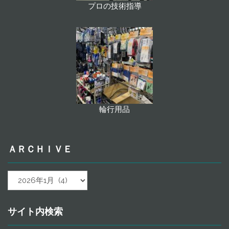
プロの技術指導
輪行用品
ＡＲＣＨＩＶＥ
ａ
ｒ
ｃ
ｈ
サイト内検索
ｉ