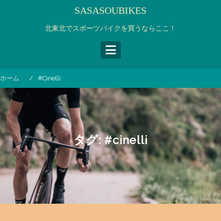
コ
SASASOUBIKES
ン
テ
北東北でスポーツバイクを買うならここ！
ン
ツ
へ
ス
ホーム
#cinelli
キ
ッ
プ
タグ:
#cinelli