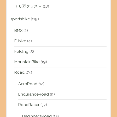
７０万クラス～
(18)
sportsbike
(119)
BMX
(2)
E-bike
(4)
Folding
(5)
MountainBike
(19)
Road
(74)
AeroRoad
(12)
EnduranceRoad
(9)
RoadRacer
(37)
Beginner'sRoad
(15)