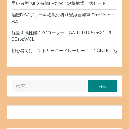
早い者勝ち!! 大特価!!!R7100 105機械式一式セット
油圧DISCブレーキ搭載の折り畳み自転車 Tern Verge
P10
軽量＆高性能DISCローター GALFER DB101WCL＆
DB102WCL
初心者向けエントリーロードレーサー！ CONTEND3
検
索: