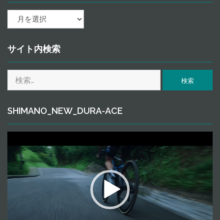
ａ
ｒ
ｃ
ｈ
サイト内検索
ｉ
ｖ
検
ｅ
索:
SHIMANO_NEW_DURA-ACE
動
画
プ
レ
ー
ヤ
ー