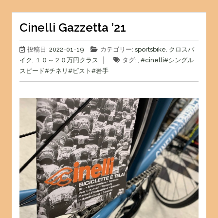
Cinelli Gazzetta ’21
投稿日:
2022-01-19
カテゴリー:
sportsbike
,
クロスバ
イク
,
１０～２０万円クラス
タグ: ,
#cinelli
#シングル
スピード
#チネリ
#ピスト
#岩手