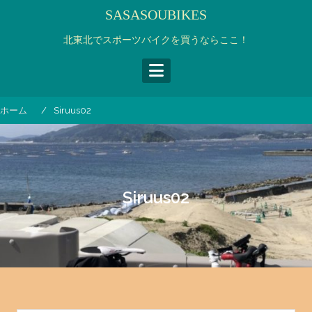
コ
SASASOUBIKES
ン
テ
北東北でスポーツバイクを買うならここ！
ン
ツ
へ
ス
ホーム
Siruus02
キ
ッ
プ
Siruus02