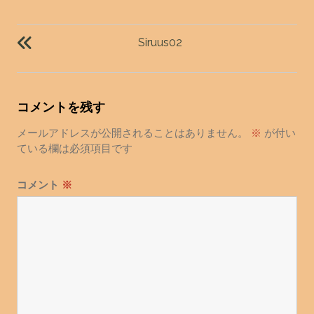
投
稿
Siruus02
ナ
ビ
ゲ
コメントを残す
ー
シ
メールアドレスが公開されることはありません。
※
が付い
ョ
ている欄は必須項目です
ン
コメント
※