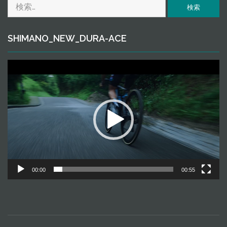
検
ｅ
索:
SHIMANO_NEW_DURA-ACE
動
画
プ
レ
ー
ヤ
ー
00:00
00:55