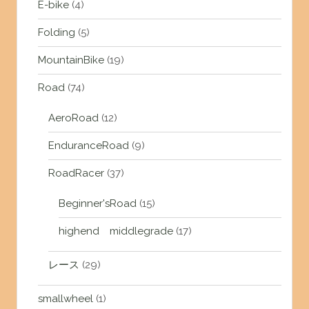
E-bike
(4)
Folding
(5)
MountainBike
(19)
Road
(74)
AeroRoad
(12)
EnduranceRoad
(9)
RoadRacer
(37)
Beginner'sRoad
(15)
highend middlegrade
(17)
レース
(29)
smallwheel
(1)