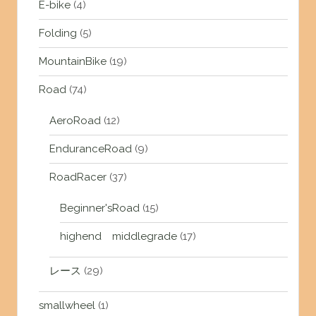
E-bike
(4)
Folding
(5)
MountainBike
(19)
Road
(74)
AeroRoad
(12)
EnduranceRoad
(9)
RoadRacer
(37)
Beginner'sRoad
(15)
highend middlegrade
(17)
レース
(29)
smallwheel
(1)