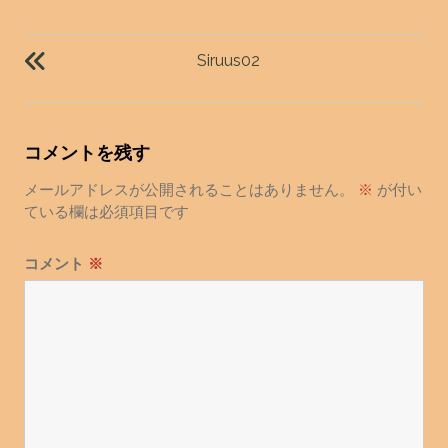
投
稿
Siruus02
ナ
ビ
ゲ
コメントを残す
ー
シ
メールアドレスが公開されることはありません。
※
が付い
ョ
ている欄は必須項目です
ン
コメント
※