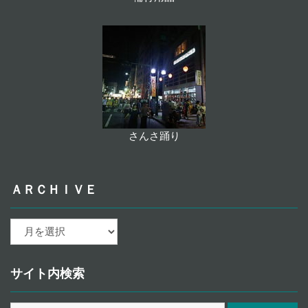
さんさ踊り
ＡＲＣＨＩＶＥ
ａ
ｒ
ｃ
ｈ
サイト内検索
ｉ
ｖ