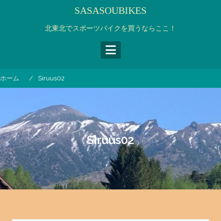
コ
SASASOUBIKES
ン
テ
北東北でスポーツバイクを買うならここ！
ン
ツ
へ
ス
ホーム
Siruus02
キ
ッ
プ
Siruus02