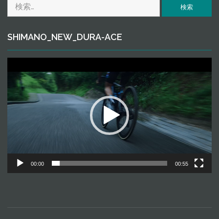
検
ｅ
索:
SHIMANO_NEW_DURA-ACE
動
画
プ
レ
ー
ヤ
ー
00:00
00:55