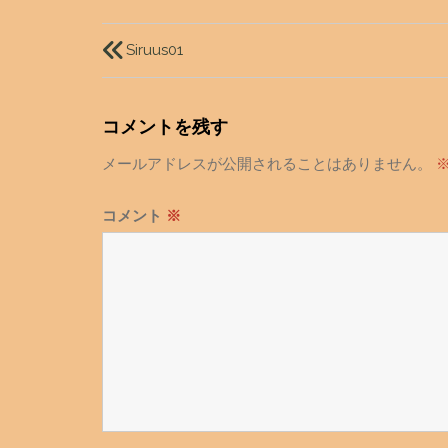
投
稿
Siruus01
ナ
ビ
コメントを残す
ゲ
メールアドレスが公開されることはありません。
ー
シ
コメント
※
ョ
ン