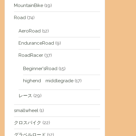
MountainBike
(19)
Road
(74)
AeroRoad
(12)
EnduranceRoad
(9)
RoadRacer
(37)
Beginner'sRoad
(15)
highend middlegrade
(17)
レース
(29)
smallwheel
(1)
クロスバイク
(22)
グラベルロード
(12)