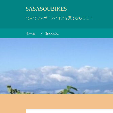
コ
SASASOUBIKES
ン
テ
北東北でスポーツバイクを買うならここ！
ン
ツ
へ
ホーム
Siruus01
ス
キ
ッ
プ