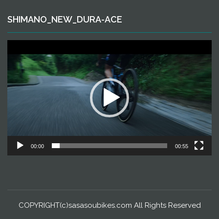
SHIMANO_NEW_DURA-ACE
動
画
プ
レ
ー
ヤ
ー
00:00
00:55
COPYRIGHT(c)sasasoubikes.com All Rights Reserved