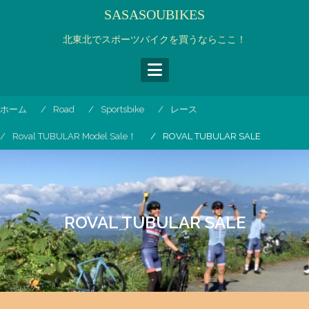
コ
SASASOUBIKES
ン
テ
北東北でスポーツバイクを買うならここ！
ン
ツ
へ
ス
ホーム
Road
Sportsbike
レース
キ
ッ
Roval TUBULAR Model Sale！
ROVAL TUBULAR SALE
プ
ROVAL TUBULAR SALE