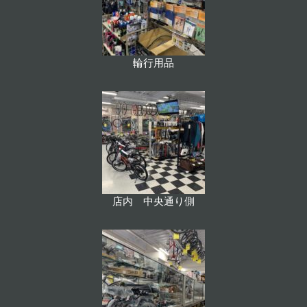
輪行用品
店内 中央通り側