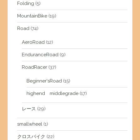
Folding
(5)
MountainBike
(19)
Road
(74)
AeroRoad
(12)
EnduranceRoad
(9)
RoadRacer
(37)
Beginner'sRoad
(15)
highend middlegrade
(17)
レース
(29)
smallwheel
(1)
クロスバイク
(22)