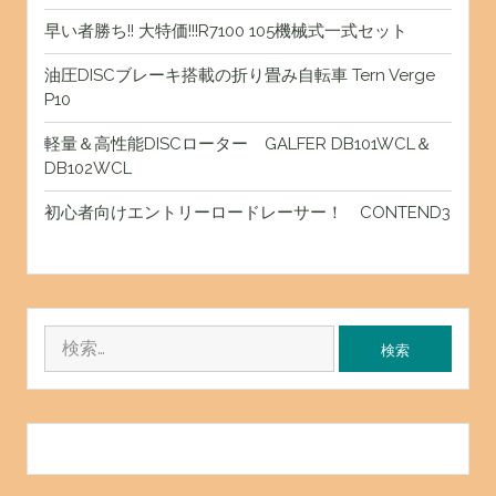
早い者勝ち!! 大特価!!!R7100 105機械式一式セット
油圧DISCブレーキ搭載の折り畳み自転車 Tern Verge
P10
軽量＆高性能DISCローター GALFER DB101WCL＆
DB102WCL
初心者向けエントリーロードレーサー！ CONTEND3
検
索: