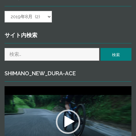
ａ
ｒ
ｃ
ｈ
サイト内検索
ｉ
ｖ
検
ｅ
索:
SHIMANO_NEW_DURA-ACE
動
画
プ
レ
ー
ヤ
ー