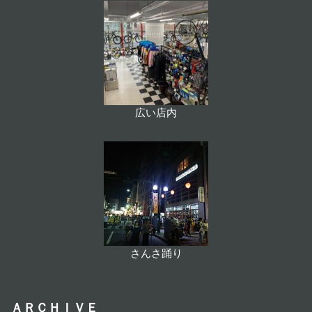
広い店内
さんさ踊り
ＡＲＣＨＩＶＥ