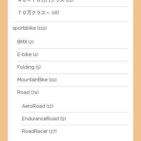
７０万クラス～
(18)
sportsbike
(119)
BMX
(2)
E-bike
(4)
Folding
(5)
MountainBike
(19)
Road
(74)
AeroRoad
(12)
EnduranceRoad
(9)
RoadRacer
(37)