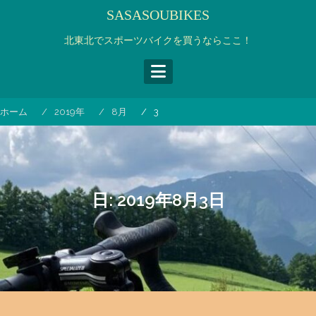
コ
SASASOUBIKES
ン
テ
北東北でスポーツバイクを買うならここ！
ン
ツ
へ
ス
ホーム
2019年
8月
3
キ
ッ
プ
日:
2019年8月3日