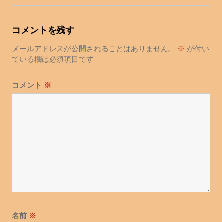
ビ
ゲ
コメントを残す
ー
シ
メールアドレスが公開されることはありません。
※
が付い
ョ
ている欄は必須項目です
ン
コメント
※
名前
※