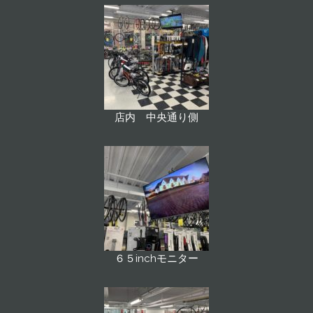
店内 中央通り側
６５inchモニター