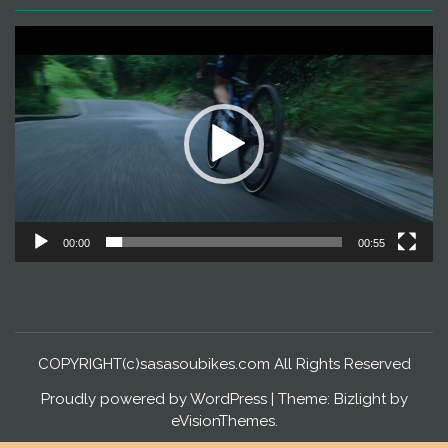
動
画
プ
レ
ー
ヤ
ー
00:00
00:55
COPYRIGHT(c)sasasoubikes.com All Rights Reserved
Proudly powered by WordPress
|
Theme: Bizlight by
eVisionThemes
.