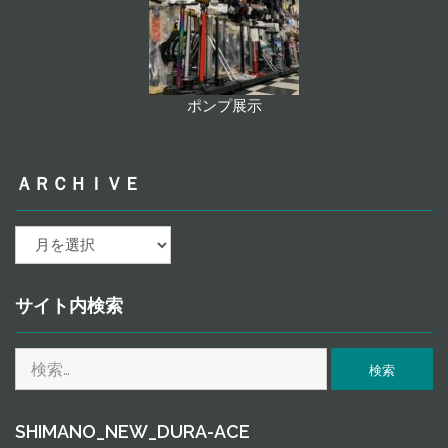
ポンプ展示
ＡＲＣＨＩＶＥ
ａ
ｒ
ｃ
ｈ
サイト内検索
ｉ
ｖ
検
ｅ
索:
SHIMANO_NEW_DURA-ACE