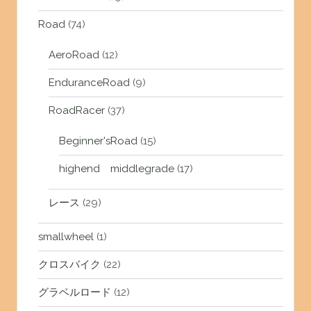
Road
(74)
AeroRoad
(12)
EnduranceRoad
(9)
RoadRacer
(37)
Beginner'sRoad
(15)
highend middlegrade
(17)
レース
(29)
smallwheel
(1)
クロスバイク
(22)
グラベルロード
(12)