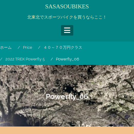
コ
SASASOUBIKES
ン
テ
北東北でスポーツバイクを買うならここ！
ン
ツ
へ
ス
ホーム
Price
４０～７０万円クラス
キ
ッ
2022 TREK Powerfly 5
Powerfly_06
プ
Powerfly_06