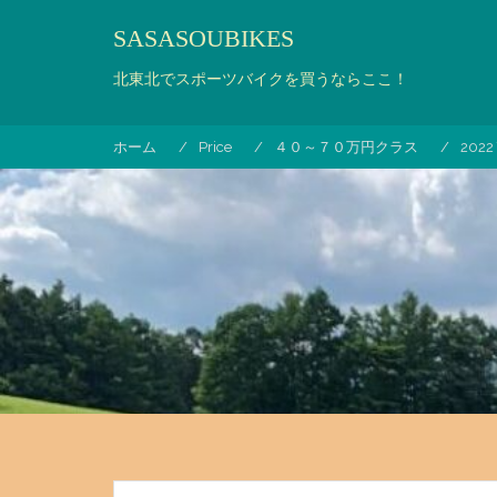
コ
SASASOUBIKES
ン
テ
北東北でスポーツバイクを買うならここ！
ン
ツ
へ
ホーム
Price
４０～７０万円クラス
2022 
ス
キ
ッ
プ