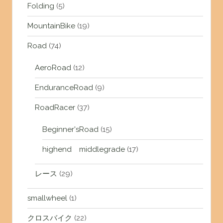
Folding
(5)
MountainBike
(19)
Road
(74)
AeroRoad
(12)
EnduranceRoad
(9)
RoadRacer
(37)
Beginner'sRoad
(15)
highend middlegrade
(17)
レース
(29)
smallwheel
(1)
クロスバイク
(22)