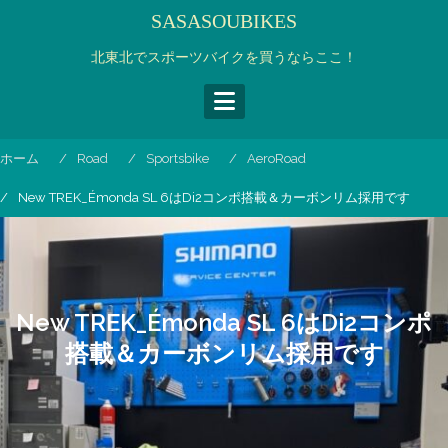
コ
SASASOUBIKES
ン
テ
北東北でスポーツバイクを買うならここ！
ン
ツ
へ
ス
ホーム
Road
Sportsbike
AeroRoad
キ
ッ
New TREK_Émonda SL 6はDi2コンポ搭載＆カーボンリム採用です
プ
New TREK_Émonda SL 6はDi2コンポ
搭載＆カーボンリム採用です