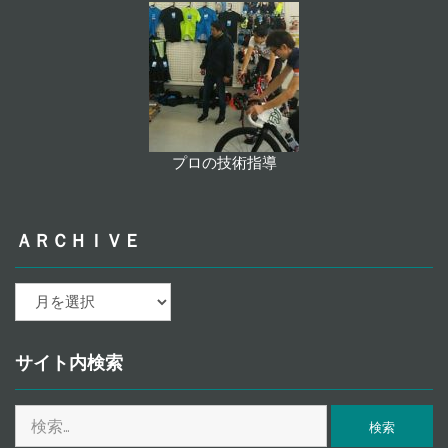
プロの技術指導
ＡＲＣＨＩＶＥ
ａ
ｒ
ｃ
ｈ
サイト内検索
ｉ
ｖ
検
ｅ
索: