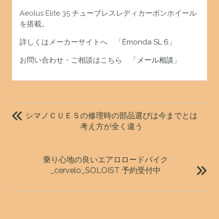
Aeolus Elite 35 チューブレスレディカーボンホイール
を搭載。
詳しくはメーカーサイトへ 「
Émonda SL 6
」
お問い合わせ・ご相談はこちら 「
メール相談
」
投
稿
シマノＣＵＥＳの修理時の部品選びは今までとは
ナ
考え方が全く違う
ビ
ゲ
乗り心地の良いエアロロードバイク
ー
_cervelo_SOLOIST 予約受付中
シ
ョ
ン