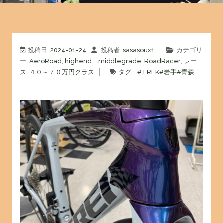
投稿日:
2024-01-24
投稿者:
sasasoux1
カテゴリ
ー:
AeroRoad
,
highend middlegrade
,
RoadRacer
,
レー
ス
,
４０～７０万円クラス
タグ: ,
#TREK
#岩手
#青森