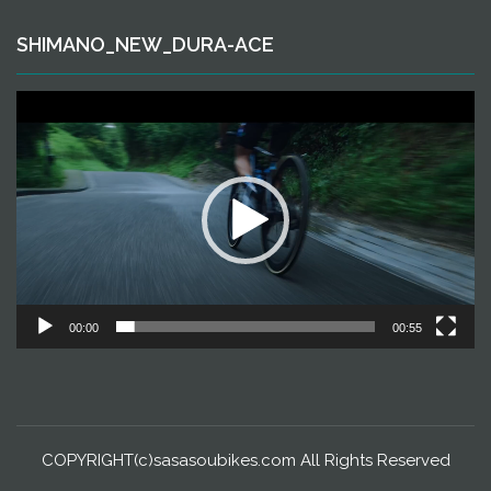
SHIMANO_NEW_DURA-ACE
動
画
プ
レ
ー
ヤ
ー
00:00
00:55
COPYRIGHT(c)sasasoubikes.com All Rights Reserved