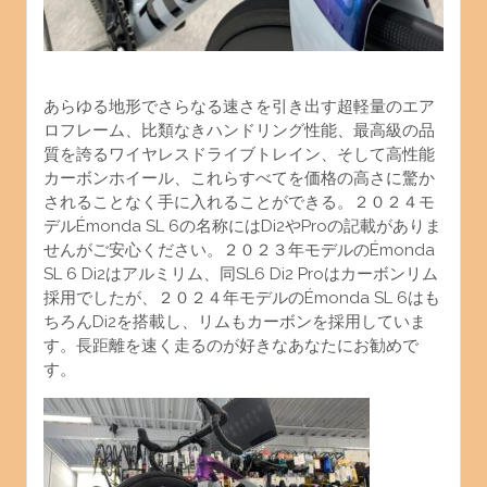
あらゆる地形でさらなる速さを引き出す超軽量のエア
ロフレーム、比類なきハンドリング性能、最高級の品
質を誇るワイヤレスドライブトレイン、そして高性能
カーボンホイール、これらすべてを価格の高さに驚か
されることなく手に入れることができ
る。２０２４モ
デルÉmonda SL 6の名称にはDi2やProの記載がありま
せんがご安心ください。２０２３年モデルのÉmonda
SL 6 Di2はアルミリム、同SL6 Di2 Proはカーボンリム
採用でしたが、２０２４年モデルのÉmonda SL 6はも
ちろんDi2を搭載し、リムもカーボンを採用していま
す。長距離を速く走るのが好きなあなたにお勧めで
す。