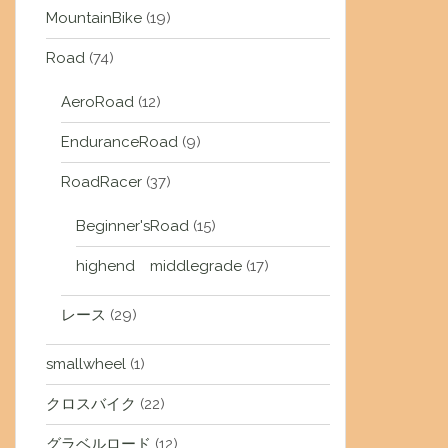
MountainBike
(19)
Road
(74)
AeroRoad
(12)
EnduranceRoad
(9)
RoadRacer
(37)
Beginner'sRoad
(15)
highend middlegrade
(17)
レース
(29)
smallwheel
(1)
クロスバイク
(22)
グラベルロード
(12)