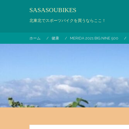
コ
SASASOUBIKES
ン
テ
北東北でスポーツバイクを買うならここ！
ン
ツ
へ
ホーム
健康
MERIDA 2021 BIG.NINE 500
ス
キ
ッ
プ