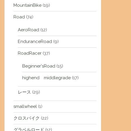
MountainBike
(19)
Road
(74)
AeroRoad
(12)
EnduranceRoad
(9)
RoadRacer
(37)
Beginner'sRoad
(15)
highend middlegrade
(17)
レース
(29)
smallwheel
(1)
クロスバイク
(22)
グラベルロード
(12)