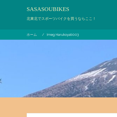
コ
SASASOUBIKES
ン
テ
北東北でスポーツバイクを買うならここ！
ン
ツ
へ
ホーム
Imeg Harukoyati003
ス
キ
ッ
プ