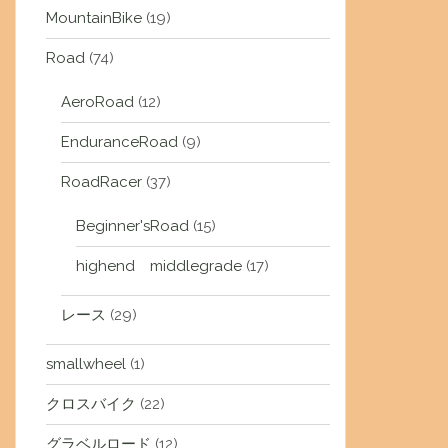
MountainBike
(19)
Road
(74)
AeroRoad
(12)
EnduranceRoad
(9)
RoadRacer
(37)
Beginner'sRoad
(15)
highend middlegrade
(17)
レース
(29)
smallwheel
(1)
クロスバイク
(22)
グラベルロード
(12)