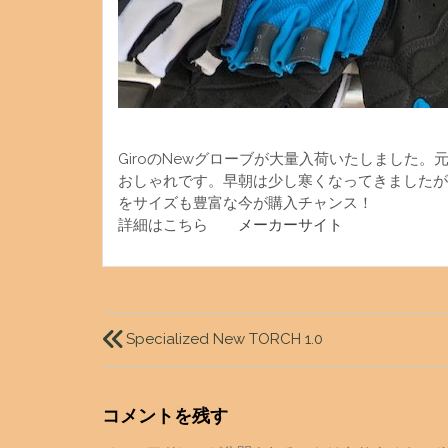
GiroのNewグローブが大量入荷いたしました
おしゃれです。早朝は少し寒くなってきましたが
をサイズも豊富な今が購入チャンス！
詳細はこちら
メーカーサイト
投
稿
Specialized New TORCH 1.0
ナ
ビ
コメントを残す
ゲ