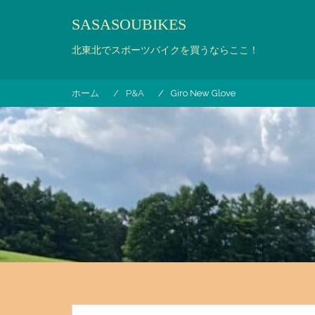
コ
SASASOUBIKES
ン
テ
北東北でスポーツバイクを買うならここ！
ン
ツ
へ
ホーム
P&A
Giro New Glove
ス
キ
ッ
プ