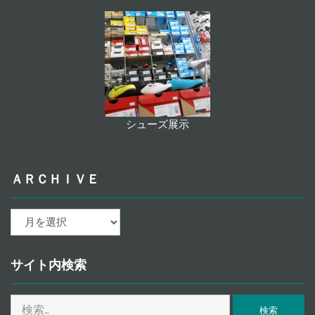
シューズ展示
ＡＲＣＨＩＶＥ
ａ
ｒ
ｃ
ｈ
サイト内検索
ｉ
ｖ
検
ｅ