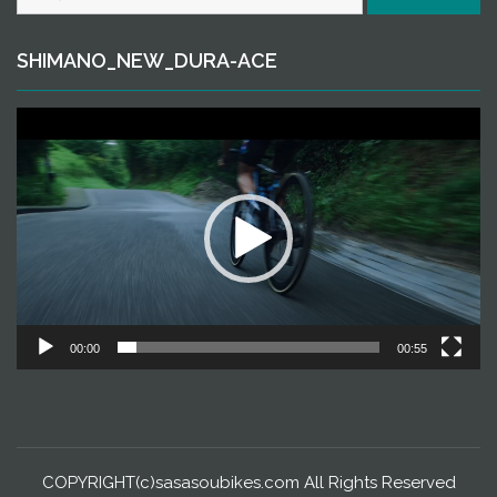
索:
SHIMANO_NEW_DURA-ACE
動
画
プ
レ
ー
ヤ
ー
00:00
00:55
COPYRIGHT(c)sasasoubikes.com All Rights Reserved