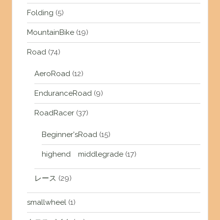
Folding
(5)
MountainBike
(19)
Road
(74)
AeroRoad
(12)
EnduranceRoad
(9)
RoadRacer
(37)
Beginner'sRoad
(15)
highend middlegrade
(17)
レース
(29)
smallwheel
(1)