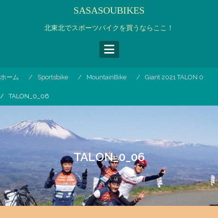
コ
SASASOUBIKES
ン
テ
北東北でスポーツバイクを買うならここ！
ン
ツ
へ
ス
ホーム
Sportsbike
MountainBike
Giant 2021 TALON 0
キ
ッ
TALON_0_06
プ
TALON_0_06