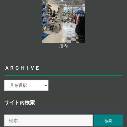
店内
ＡＲＣＨＩＶＥ
ａ
ｒ
ｃ
ｈ
サイト内検索
ｉ
ｖ
検
ｅ
索: