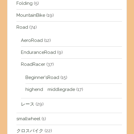
Folding
(5)
MountainBike
(19)
Road
(74)
AeroRoad
(12)
EnduranceRoad
(9)
RoadRacer
(37)
Beginner'sRoad
(15)
highend middlegrade
(17)
レース
(29)
smallwheel
(1)
クロスバイク
(22)