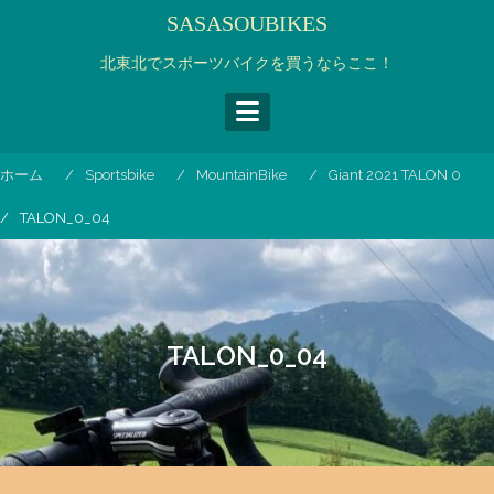
コ
SASASOUBIKES
ン
テ
北東北でスポーツバイクを買うならここ！
ン
ツ
へ
ス
ホーム
Sportsbike
MountainBike
Giant 2021 TALON 0
キ
ッ
TALON_0_04
プ
TALON_0_04