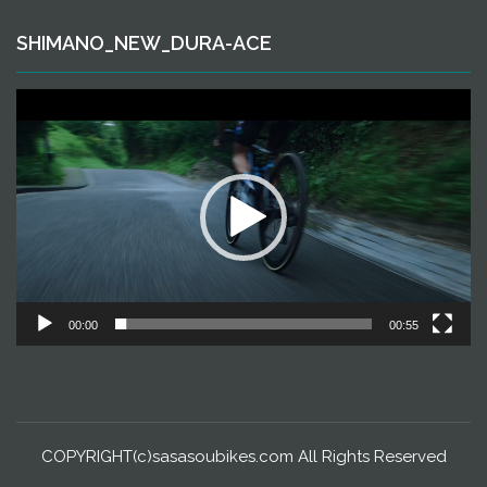
SHIMANO_NEW_DURA-ACE
動
画
プ
レ
ー
ヤ
ー
00:00
00:55
COPYRIGHT(c)sasasoubikes.com All Rights Reserved