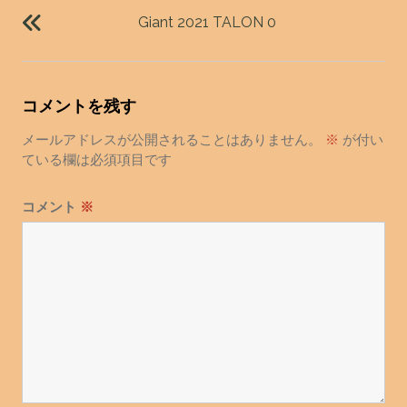
稿
Giant 2021 TALON 0
ナ
ビ
ゲ
コメントを残す
ー
シ
メールアドレスが公開されることはありません。
※
が付い
ョ
ている欄は必須項目です
ン
コメント
※