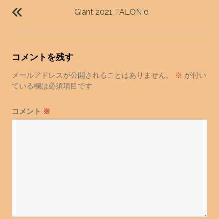
稿
Giant 2021 TALON 0
ナ
ビ
ゲ
コメントを残す
ー
シ
メールアドレスが公開されることはありません。
※
が付い
ョ
ている欄は必須項目です
ン
コメント
※