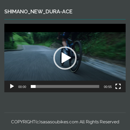
SHIMANO_NEW_DURA-ACE
動
画
プ
レ
ー
ヤ
ー
00:00
00:55
COPYRIGHT(c)sasasoubikes.com All Rights Reserved