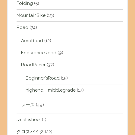
Folding
(5)
MountainBike
(19)
Road
(74)
AeroRoad
(12)
EnduranceRoad
(9)
RoadRacer
(37)
Beginner'sRoad
(15)
highend middlegrade
(17)
レース
(29)
smallwheel
(1)
クロスバイク
(22)