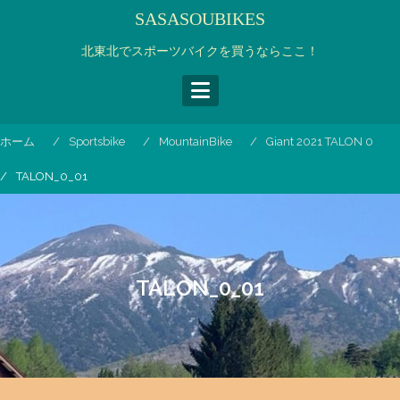
コ
SASASOUBIKES
ン
テ
北東北でスポーツバイクを買うならここ！
ン
ツ
へ
ス
ホーム
Sportsbike
MountainBike
Giant 2021 TALON 0
キ
ッ
TALON_0_01
プ
TALON_0_01