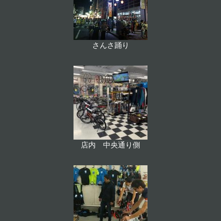
さんさ踊り
店内 中央通り側