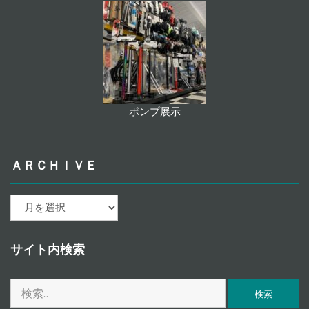
ポンプ展示
ＡＲＣＨＩＶＥ
ａ
ｒ
ｃ
ｈ
サイト内検索
ｉ
ｖ
検
ｅ
索: