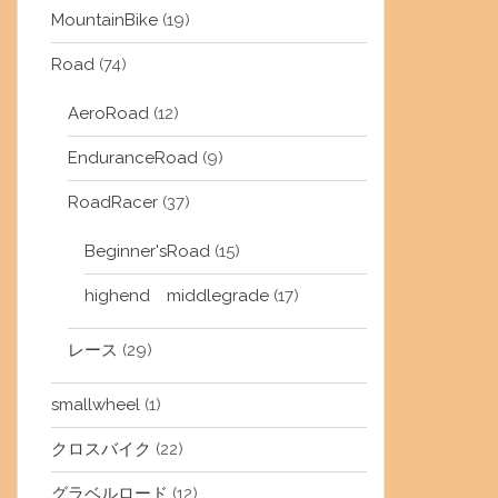
MountainBike
(19)
Road
(74)
AeroRoad
(12)
EnduranceRoad
(9)
RoadRacer
(37)
Beginner'sRoad
(15)
highend middlegrade
(17)
レース
(29)
smallwheel
(1)
クロスバイク
(22)
グラベルロード
(12)