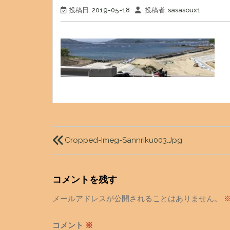
投稿日:
2019-05-18
投稿者:
sasasoux1
投
稿
Cropped-Imeg-Sannriku003.jpg
ナ
ビ
コメントを残す
ゲ
メールアドレスが公開されることはありません。
ー
シ
コメント
※