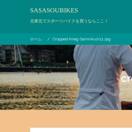
コ
SASASOUBIKES
ン
テ
北東北でスポーツバイクを買うならここ！
ン
ツ
へ
ホーム
Cropped-Imeg-Sannriku003.jpg
ス
キ
ッ
プ
c