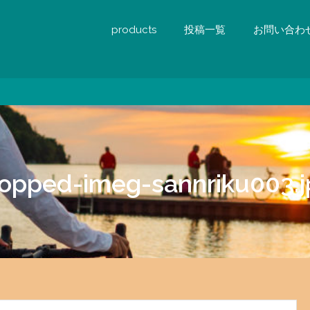
products
投稿一覧
お問い合わ
ropped-imeg-sannriku003.j