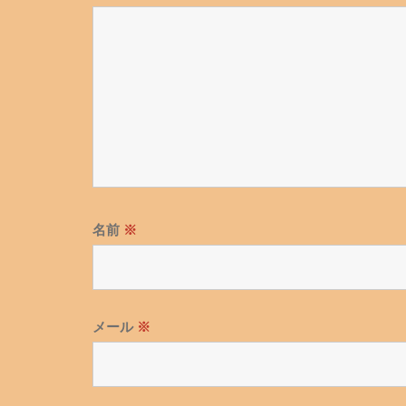
ョ
ン
名前
※
メール
※