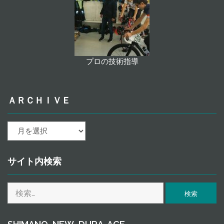
プロの技術指導
ＡＲＣＨＩＶＥ
ａ
ｒ
ｃ
ｈ
サイト内検索
ｉ
ｖ
検
ｅ
索: