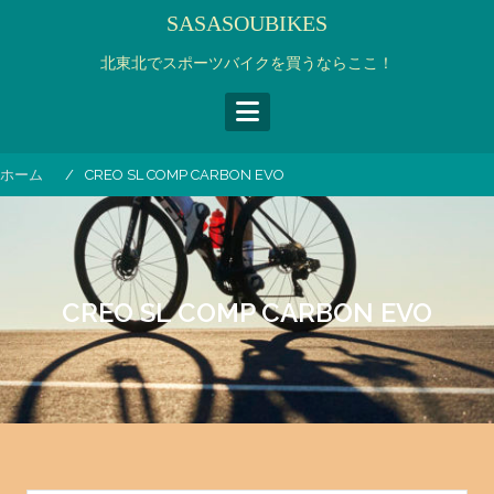
コ
SASASOUBIKES
ン
テ
北東北でスポーツバイクを買うならここ！
ン
ツ
へ
ス
ホーム
CREO SL COMP CARBON EVO
キ
ッ
プ
CREO SL COMP CARBON EVO