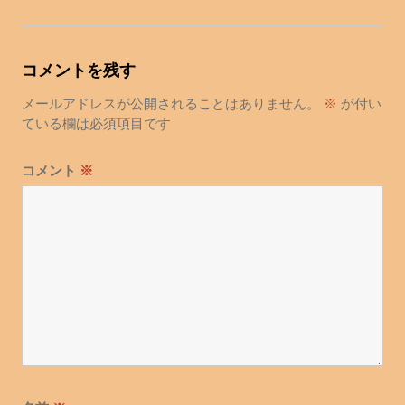
ナ
ビ
ゲ
コメントを残す
ー
シ
メールアドレスが公開されることはありません。
※
が付い
ョ
ている欄は必須項目です
ン
コメント
※