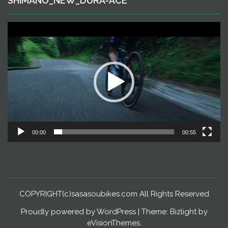
SHIMANO_NEW_DURA-ACE
動
画
プ
レ
ー
ヤ
ー
00:00
00:55
COPYRIGHT(c)sasasoubikes.com All Rights Reserved
Proudly powered by WordPress
|
Theme: Bizlight by
eVisionThemes
.