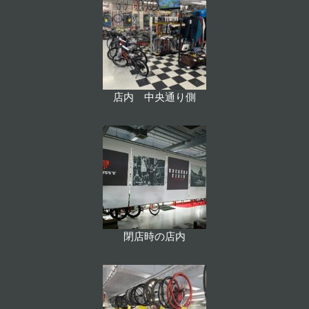
店内 中央通り側
閉店時の店内