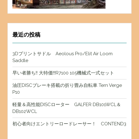
最近の投稿
3Dプリントサドル Aeolous Pro/Elit Air Loom
Saddle
早い者勝ち!! 大特価!!!R7100 105機械式一式セット
油圧DISCブレーキ搭載の折り畳み自転車 Tern Verge
P10
軽量＆高性能DISCローター GALFER DB101WCL＆
DB102WCL
初心者向けエントリーロードレーサー！ CONTEND3