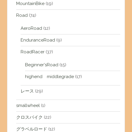
MountainBike
(19)
Road
(74)
AeroRoad
(12)
EnduranceRoad
(9)
RoadRacer
(37)
Beginner'sRoad
(15)
highend middlegrade
(17)
レース
(29)
smallwheel
(1)
クロスバイク
(22)
グラベルロード
(12)