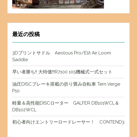
最近の投稿
3Dプリントサドル Aeolous Pro/Elit Air Loom
Saddle
早い者勝ち!! 大特価!!!R7100 105機械式一式セット
油圧DISCブレーキ搭載の折り畳み自転車 Tern Verge
P10
軽量＆高性能DISCローター GALFER DB101WCL＆
DB102WCL
初心者向けエントリーロードレーサー！ CONTEND3