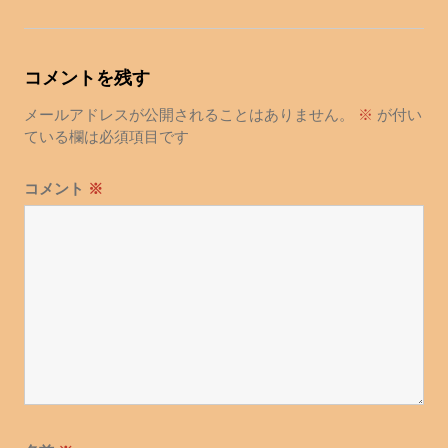
ナ
ビ
ゲ
コメントを残す
ー
シ
メールアドレスが公開されることはありません。
※
が付い
ョ
ている欄は必須項目です
ン
コメント
※