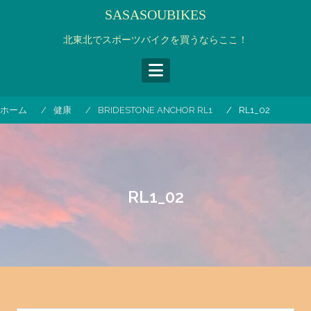
コ
SASASOUBIKES
ン
テ
北東北でスポーツバイクを買うならここ！
ン
ツ
へ
ス
ホーム
健康
BRIDESTONE ANCHOR RL1
RL1_02
キ
ッ
プ
RL1_02