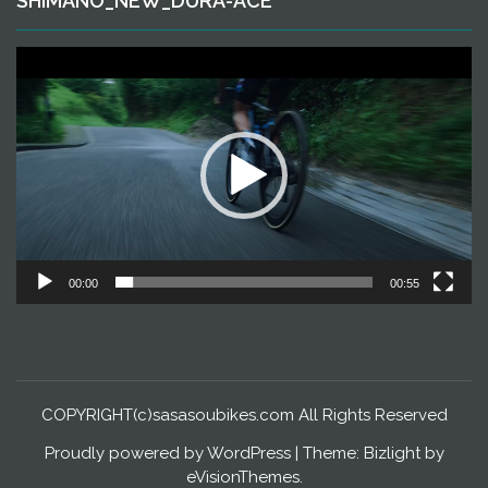
SHIMANO_NEW_DURA-ACE
動
画
プ
レ
ー
ヤ
ー
00:00
00:55
COPYRIGHT(c)sasasoubikes.com All Rights Reserved
Proudly powered by WordPress
|
Theme: Bizlight by
eVisionThemes
.