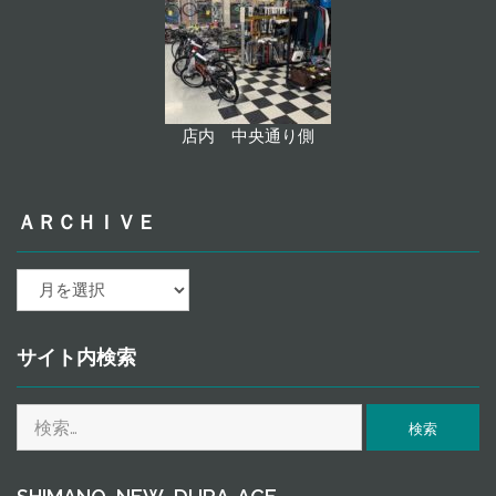
店内 中央通り側
ＡＲＣＨＩＶＥ
ａ
ｒ
ｃ
ｈ
サイト内検索
ｉ
ｖ
検
ｅ
索: