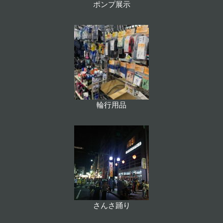
ポンプ展示
輪行用品
さんさ踊り