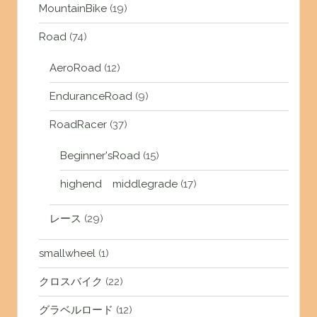
MountainBike
(19)
Road
(74)
AeroRoad
(12)
EnduranceRoad
(9)
RoadRacer
(37)
Beginner'sRoad
(15)
highend middlegrade
(17)
レース
(29)
smallwheel
(1)
クロスバイク
(22)
グラベルロード
(12)