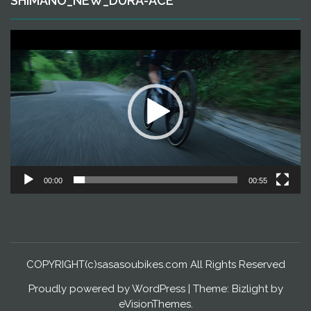
SHIMANO_NEW_DURA-ACE
動
画
プ
レ
ー
ヤ
ー
00:00
00:55
COPYRIGHT(c)sasasoubikes.com All Rights Reserved
Proudly powered by WordPress
|
Theme: Bizlight by
eVisionThemes
.