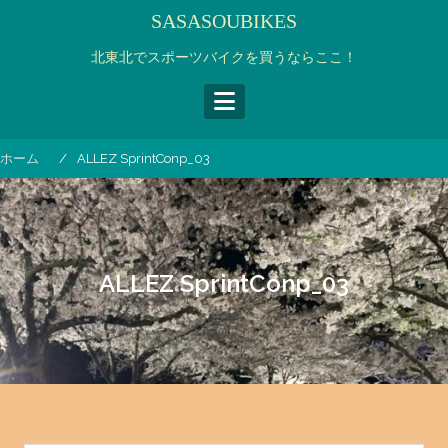
コ
SASASOUBIKES
ン
テ
北東北でスポーツバイクを買うならここ！
ン
ツ
へ
ス
ホーム
ALLEZ SprintConp_03
キ
ッ
プ
ALLEZ SprintConp_03