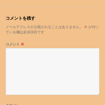
ナ
ビ
ゲ
コメントを残す
ー
シ
メールアドレスが公開されることはありません。
※
が付い
ョ
ている欄は必須項目です
ン
コメント
※