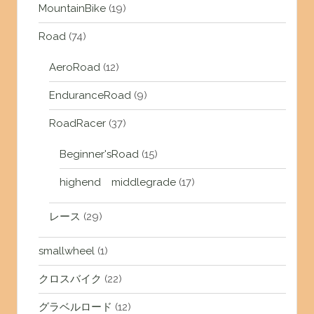
MountainBike
(19)
Road
(74)
AeroRoad
(12)
EnduranceRoad
(9)
RoadRacer
(37)
Beginner'sRoad
(15)
highend middlegrade
(17)
レース
(29)
smallwheel
(1)
クロスバイク
(22)
グラベルロード
(12)