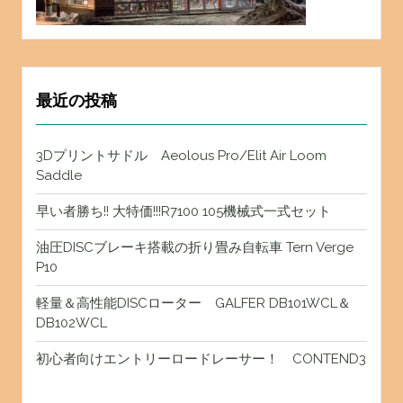
最近の投稿
3Dプリントサドル Aeolous Pro/Elit Air Loom
Saddle
早い者勝ち!! 大特価!!!R7100 105機械式一式セット
油圧DISCブレーキ搭載の折り畳み自転車 Tern Verge
P10
軽量＆高性能DISCローター GALFER DB101WCL＆
DB102WCL
初心者向けエントリーロードレーサー！ CONTEND3