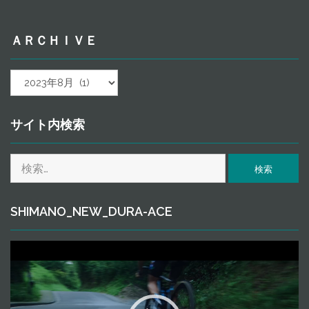
ＡＲＣＨＩＶＥ
ａ
ｒ
ｃ
ｈ
サイト内検索
ｉ
ｖ
検
ｅ
索:
SHIMANO_NEW_DURA-ACE
動
画
プ
レ
ー