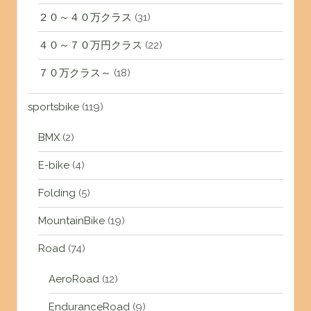
２０～４０万クラス
(31)
４０～７０万円クラス
(22)
７０万クラス～
(18)
sportsbike
(119)
BMX
(2)
E-bike
(4)
Folding
(5)
MountainBike
(19)
Road
(74)
AeroRoad
(12)
EnduranceRoad
(9)