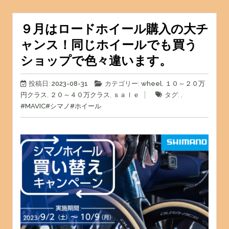
９月はロードホイール購入の大チ
ャンス！同じホイールでも買う
ショップで色々違います。
投稿日:
2023-08-31
カテゴリー:
wheel
,
１０～２０万
円クラス
,
２０～４０万クラス
,
ｓａｌｅ
タグ: ,
#MAVIC
#シマノ
#ホイール