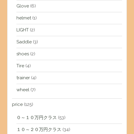
Glove
(6)
helmet
(1)
LIGHT
(2)
Saddle
(3)
shoes
(2)
Tire
(4)
trainer
(4)
wheel
(7)
price
(125)
０～１０万円クラス
(53)
１０～２０万円クラス
(34)