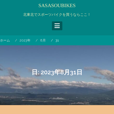
コ
SASASOUBIKES
ン
テ
北東北でスポーツバイクを買うならここ！
ン
ツ
へ
ス
ホーム
2023年
8月
31
キ
ッ
プ
日:
2023年8月31日