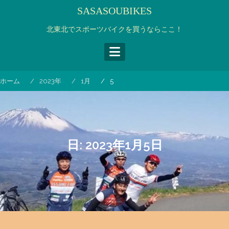
コ
SASASOUBIKES
ン
テ
北東北でスポーツバイクを買うならここ！
ン
ツ
へ
ス
ホーム
2023年
1月
5
キ
ッ
プ
日:
2023年1月5日