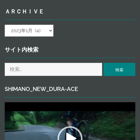
ＡＲＣＨＩＶＥ
ａ
ｒ
ｃ
ｈ
サイト内検索
ｉ
ｖ
検
ｅ
索:
SHIMANO_NEW_DURA-ACE
動
画
プ
レ
ー
ヤ