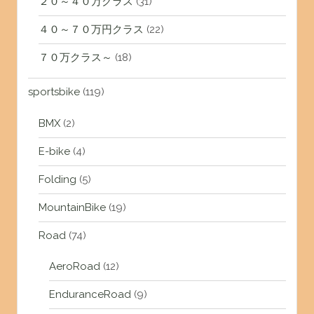
２０～４０万クラス
(31)
４０～７０万円クラス
(22)
７０万クラス～
(18)
sportsbike
(119)
BMX
(2)
E-bike
(4)
Folding
(5)
MountainBike
(19)
Road
(74)
AeroRoad
(12)
EnduranceRoad
(9)