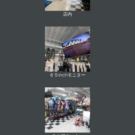
店内
６５inchモニター