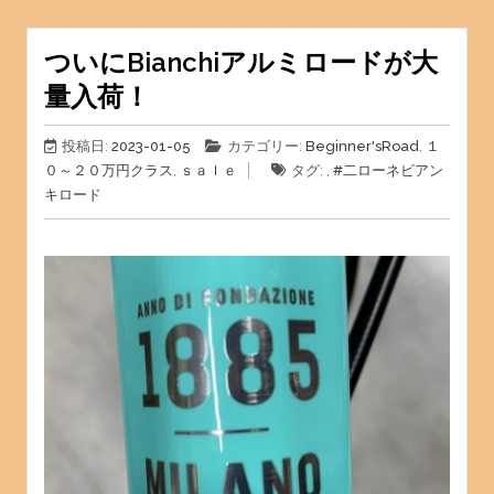
ついにBianchiアルミロードが大
量入荷！
投稿日:
2023-01-05
カテゴリー:
Beginner'sRoad
,
１
０～２０万円クラス
,
ｓａｌｅ
タグ: ,
#二ローネ
ビアン
キ
ロード