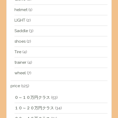
helmet
(1)
LIGHT
(2)
Saddle
(3)
shoes
(2)
Tire
(4)
trainer
(4)
wheel
(7)
price
(125)
０～１０万円クラス
(53)
１０～２０万円クラス
(34)