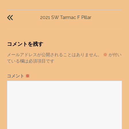
投
稿
2021 SW Tarmac F Pillar
ナ
ビ
ゲ
コメントを残す
ー
シ
メールアドレスが公開されることはありません。
※
が付い
ョ
ている欄は必須項目です
ン
コメント
※