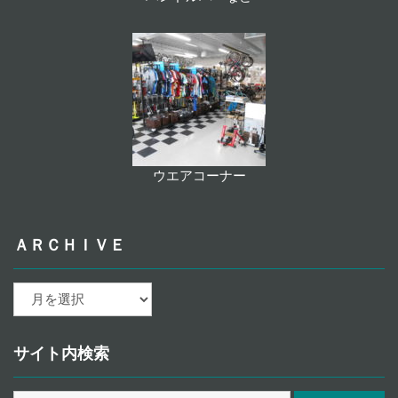
ウエアコーナー
ＡＲＣＨＩＶＥ
ａ
ｒ
ｃ
ｈ
サイト内検索
ｉ
ｖ