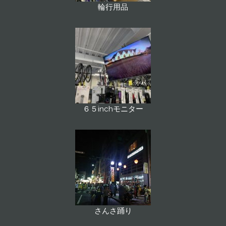
輪行用品
６５inchモニター
さんさ踊り