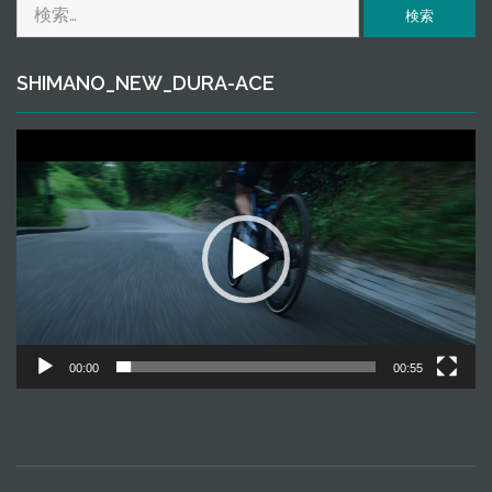
検
ｅ
索:
SHIMANO_NEW_DURA-ACE
動
画
プ
レ
ー
ヤ
ー
00:00
00:55