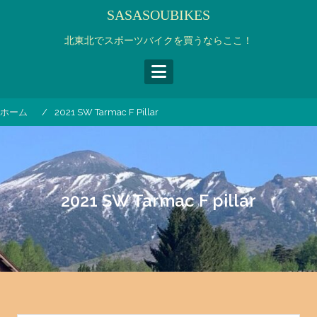
コ
SASASOUBIKES
ン
テ
北東北でスポーツバイクを買うならここ！
ン
ツ
へ
ス
ホーム
2021 SW Tarmac F Pillar
キ
ッ
プ
2021 SW Tarmac F pillar