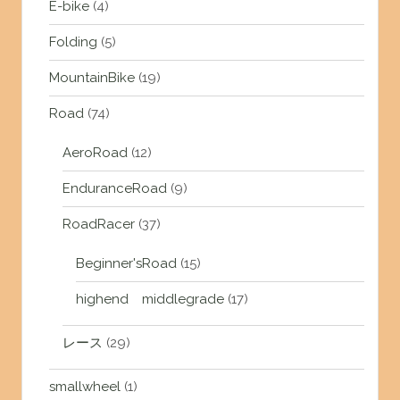
E-bike
(4)
Folding
(5)
MountainBike
(19)
Road
(74)
AeroRoad
(12)
EnduranceRoad
(9)
RoadRacer
(37)
Beginner'sRoad
(15)
highend middlegrade
(17)
レース
(29)
smallwheel
(1)