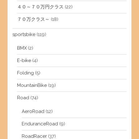
４０～７０万円クラス
(22)
７０万クラス～
(18)
sportsbike
(119)
BMX
(2)
E-bike
(4)
Folding
(5)
MountainBike
(19)
Road
(74)
AeroRoad
(12)
EnduranceRoad
(9)
RoadRacer
(37)