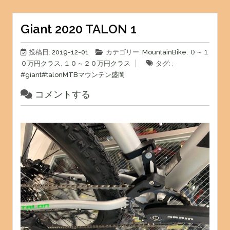
Giant 2020 TALON 1
投稿日:
2019-12-01
カテゴリー:
MountainBike
,
０～１
０万円クラス
,
１０～２０万円クラス
タグ: ,
#giant
#talon
MTB
マウンテン
盛岡
コメントする