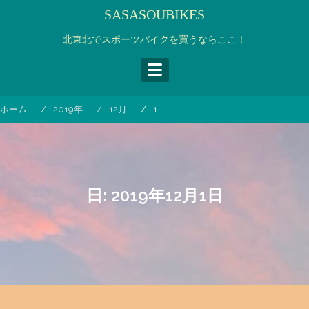
コ
SASASOUBIKES
ン
テ
北東北でスポーツバイクを買うならここ！
ン
ツ
へ
ス
ホーム
2019年
12月
1
キ
ッ
プ
日:
2019年12月1日