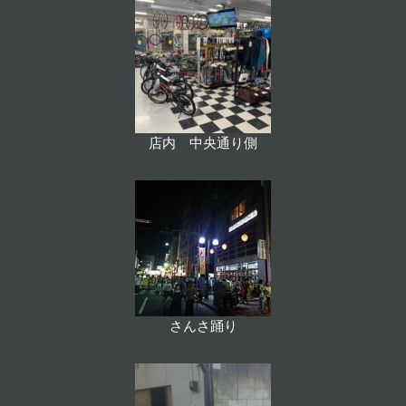
店内 中央通り側
さんさ踊り