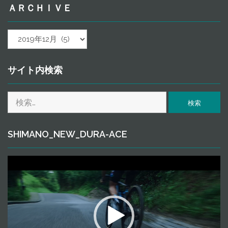
ＡＲＣＨＩＶＥ
ａ
ｒ
ｃ
ｈ
サイト内検索
ｉ
ｖ
検
ｅ
索:
SHIMANO_NEW_DURA-ACE
動
画
プ
レ
ー
ヤ