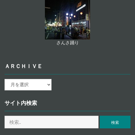
さんさ踊り
ＡＲＣＨＩＶＥ
ａ
ｒ
ｃ
ｈ
サイト内検索
ｉ
ｖ
検
ｅ
索: