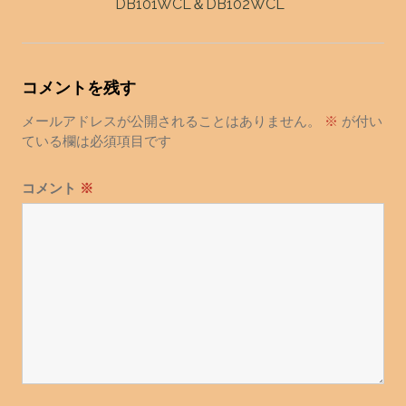
ナ
DB101WCL＆DB102WCL
ビ
ゲ
ー
コメントを残す
シ
ョ
メールアドレスが公開されることはありません。
※
が付い
ている欄は必須項目です
ン
コメント
※