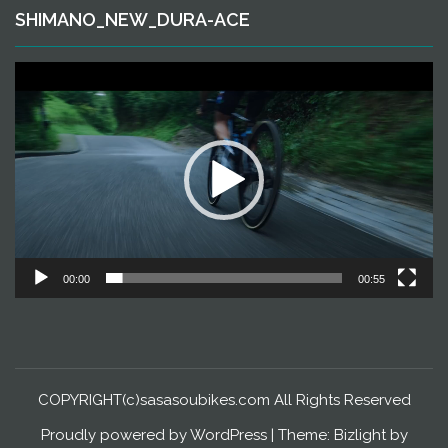
SHIMANO_NEW_DURA-ACE
動
画
プ
レ
ー
ヤ
ー
00:00
00:55
COPYRIGHT(c)sasasoubikes.com All Rights Reserved
Proudly powered by WordPress
|
Theme: Bizlight by