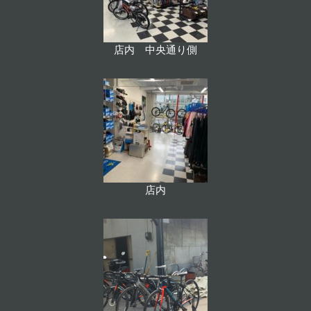
店内 中央通り側
店内