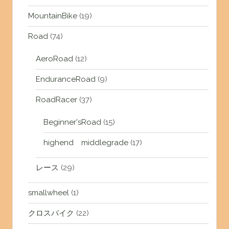
MountainBike
(19)
Road
(74)
AeroRoad
(12)
EnduranceRoad
(9)
RoadRacer
(37)
Beginner'sRoad
(15)
highend middlegrade
(17)
レース
(29)
smallwheel
(1)
クロスバイク
(22)