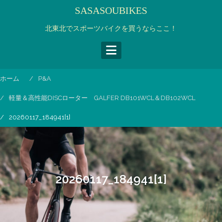
コ
SASASOUBIKES
ン
テ
北東北でスポーツバイクを買うならここ！
ン
ツ
へ
ス
ホーム
P&A
キ
ッ
軽量＆高性能DISCローター GALFER DB101WCL＆DB102WCL
プ
20260117_184941[1]
20260117_184941[1]