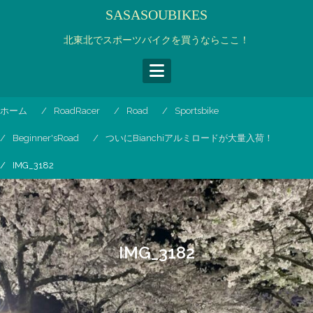
コ
SASASOUBIKES
ン
テ
北東北でスポーツバイクを買うならここ！
ン
ツ
へ
ス
ホーム
RoadRacer
Road
Sportsbike
キ
ッ
Beginner'sRoad
ついにBianchiアルミロードが大量入荷！
プ
IMG_3182
IMG_3182