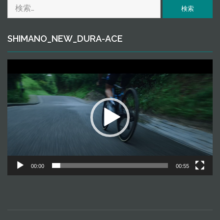
検
ｅ
索:
SHIMANO_NEW_DURA-ACE
動
画
プ
レ
ー
ヤ
ー
00:00
00:55