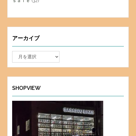
ｓａｌｅ
(32)
アーカイブ
ア
ー
カ
イ
ブ
SHOPVIEW