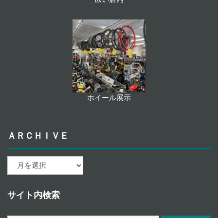
ホイール展示
ＡＲＣＨＩＶＥ
ａ
ｒ
ｃ
ｈ
サイト内検索
ｉ
ｖ