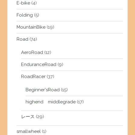
E-bike
(4)
Folding
(5)
MountainBike
(19)
Road
(74)
AeroRoad
(12)
EnduranceRoad
(9)
RoadRacer
(37)
Beginner'sRoad
(15)
highend middlegrade
(17)
レース
(29)
smallwheel
(1)