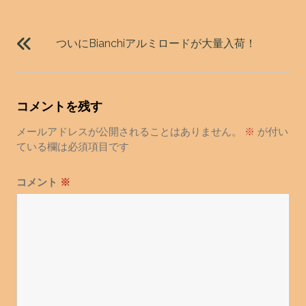
投
稿
ついにBianchiアルミロードが大量入荷！
ナ
ビ
ゲ
コメントを残す
ー
シ
メールアドレスが公開されることはありません。
※
が付い
ョ
ている欄は必須項目です
ン
コメント
※