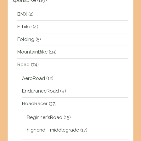
sportsbike
(119)
BMX
(2)
E-bike
(4)
Folding
(5)
MountainBike
(19)
Road
(74)
AeroRoad
(12)
EnduranceRoad
(9)
RoadRacer
(37)
Beginner'sRoad
(15)
highend middlegrade
(17)