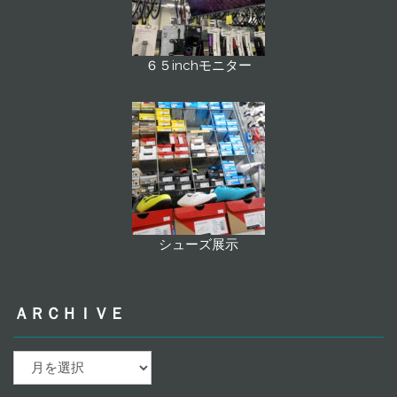
６５inchモニター
シューズ展示
ＡＲＣＨＩＶＥ
ａ
ｒ