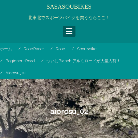
コ
SASASOUBIKES
ン
テ
北東北でスポーツバイクを買うならここ！
ン
ツ
へ
ス
ホーム
RoadRacer
Road
Sportsbike
キ
ッ
Beginner'sRoad
ついにBianchiアルミロードが大量入荷！
プ
Aiorosu_02
aiorosu_02