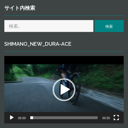
ｃ
ｈ
サイト内検索
ｉ
ｖ
検
ｅ
索:
SHIMANO_NEW_DURA-ACE
動
画
プ
レ
ー
ヤ
ー
00:00
00:55