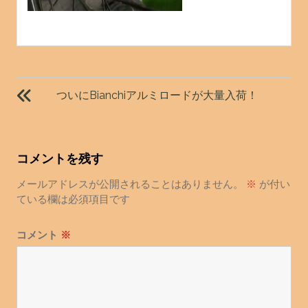
投
稿
ついにBianchiアルミロードが大量入荷！
ナ
ビ
ゲ
コメントを残す
ー
シ
メールアドレスが公開されることはありません。
※
が付い
ョ
ている欄は必須項目です
ン
コメント
※