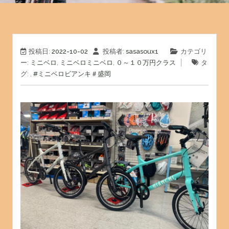
投稿日:
2022-10-02
投稿者:
sasasoux1
カテゴリ
ー:
ミニベロ
,
ミニベロミニベロ
,
０～１０万円クラス
タ
グ: ,
#ミニベロ
ビアンキ
＃盛岡