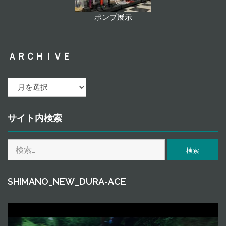
ポンプ展示
ＡＲＣＨＩＶＥ
ａ
ｒ
ｃ
ｈ
サイト内検索
ｉ
ｖ
検
ｅ
索:
SHIMANO_NEW_DURA-ACE
動
画