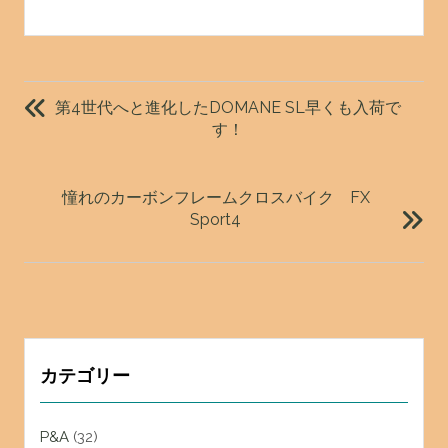
投
稿
第4世代へと進化したDOMANE SL早くも入荷で
ナ
す！
ビ
ゲ
憧れのカーボンフレームクロスバイク FX
ー
Sport4
シ
ョ
ン
カテゴリー
P&A
(32)