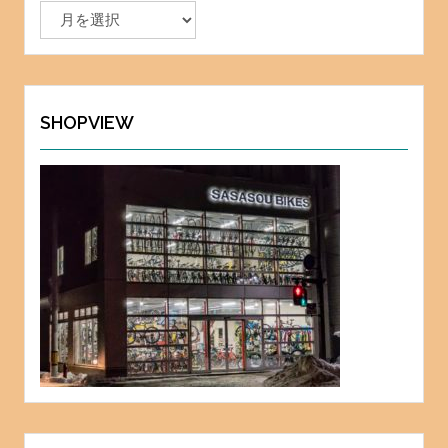
ア
ー
カ
イ
ブ
SHOPVIEW