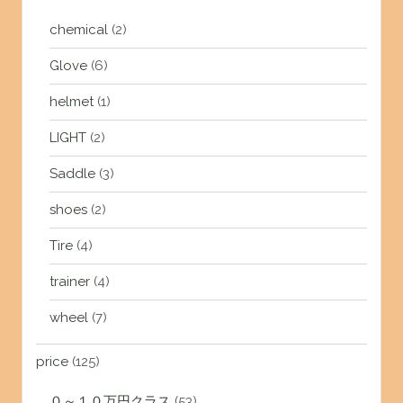
chemical
(2)
Glove
(6)
helmet
(1)
LIGHT
(2)
Saddle
(3)
shoes
(2)
Tire
(4)
trainer
(4)
wheel
(7)
price
(125)
０～１０万円クラス
(53)