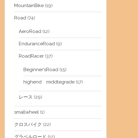
MountainBike
(19)
Road
(74)
AeroRoad
(12)
EnduranceRoad
(9)
RoadRacer
(37)
Beginner'sRoad
(15)
highend middlegrade
(17)
レース
(29)
smallwheel
(1)
クロスバイク
(22)
グラベルロード
(12)