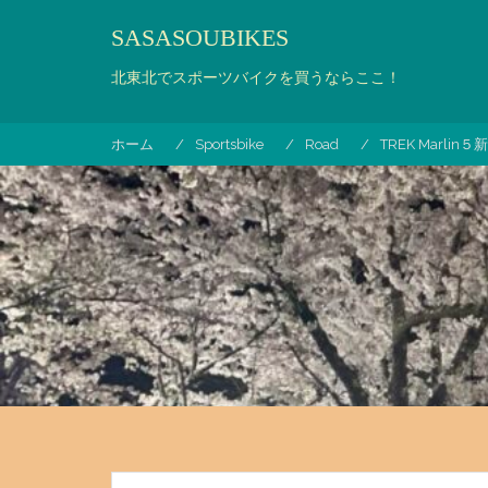
コ
SASASOUBIKES
ン
テ
北東北でスポーツバイクを買うならここ！
ン
ツ
へ
ホーム
Sportsbike
Road
TREK Marli
ス
キ
ッ
プ