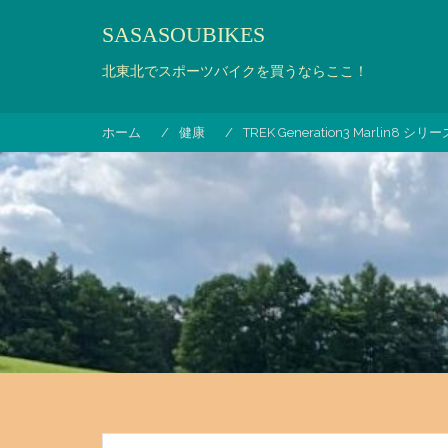
コ
SASASOUBIKES
ン
テ
北東北でスポーツバイクを買うならここ！
ン
ツ
へ
ホーム
健康
TREK Generation3 Marlin8
ス
キ
ッ
プ