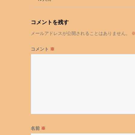
ナ
ビ
ゲ
コメントを残す
ー
メールアドレスが公開されることはありません。
シ
ョ
コメント
※
ン
名前
※