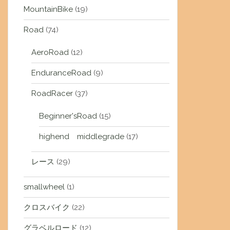
MountainBike
(19)
Road
(74)
AeroRoad
(12)
EnduranceRoad
(9)
RoadRacer
(37)
Beginner'sRoad
(15)
highend middlegrade
(17)
レース
(29)
smallwheel
(1)
クロスバイク
(22)
グラベルロード
(12)