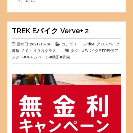
ード、新 […]
TREK Eバイク Verve+ 2
投稿日:
2021-10-06
カテゴリー:
E-bike
,
クロスバイク
,
健康
,
２０～４０万クラス
タグ: ,
#Eバイク
#TREK
#ア
シスト
#キャンペーン
#秋田
#青森