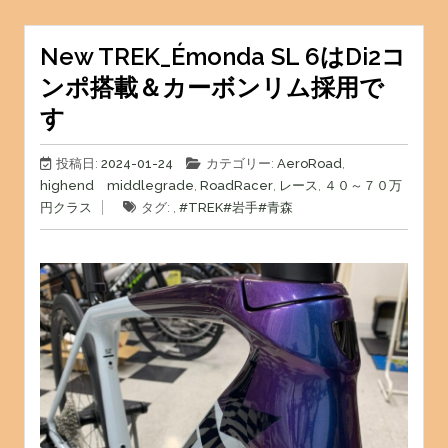
New TREK_Émonda SL 6はDi2コ
ンポ搭載＆カーボンリム採用で
す
投稿日:
2024-01-24
カテゴリー:
AeroRoad
,
highend middlegrade
,
RoadRacer
,
レース
,
４０～７０万
円クラス
タグ: ,
#TREK
#岩手
#青森