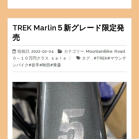
TREK Marlin５新グレード限定発
売
投稿日:
2022-02-04
カテゴリー:
MountainBike
,
Road
,
０～１０万円クラス
,
ｓａｌｅ
タグ: ,
#TREK
#マウンテ
ンバイク
#岩手
#秋田
#青森