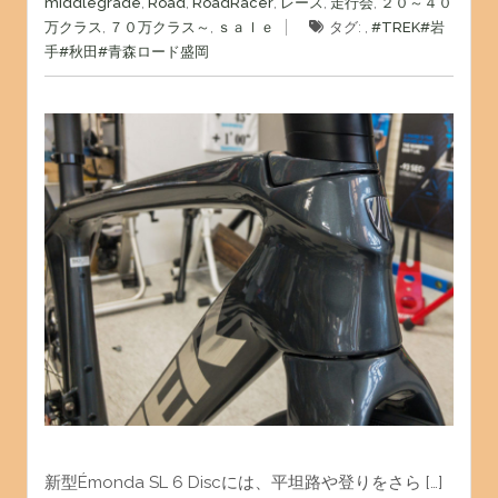
middlegrade
,
Road
,
RoadRacer
,
レース
,
走行会
,
２０～４０
万クラス
,
７０万クラス～
,
ｓａｌｅ
タグ: ,
#TREK
#岩
手
#秋田
#青森
ロード
盛岡
新型Émonda SL 6 Discには、平坦路や登りをさら […]