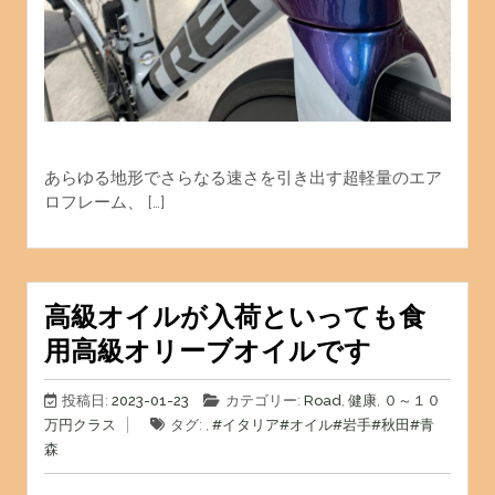
あらゆる地形でさらなる速さを引き出す超軽量のエア
ロフレーム、 […]
高級オイルが入荷といっても食
用高級オリーブオイルです
投稿日:
2023-01-23
カテゴリー:
Road
,
健康
,
０～１０
万円クラス
タグ: ,
#イタリア
#オイル
#岩手
#秋田
#青
森