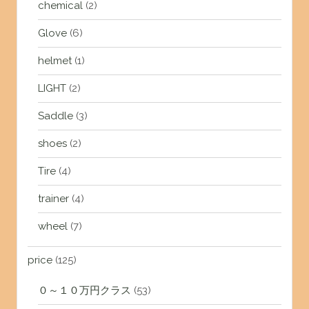
chemical
(2)
Glove
(6)
helmet
(1)
LIGHT
(2)
Saddle
(3)
shoes
(2)
Tire
(4)
trainer
(4)
wheel
(7)
price
(125)
０～１０万円クラス
(53)