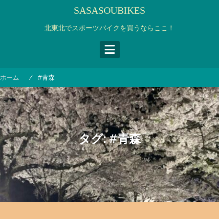
コ
SASASOUBIKES
ン
テ
北東北でスポーツバイクを買うならここ！
ン
ツ
へ
ス
ホーム
#青森
キ
ッ
プ
タグ:
#青森