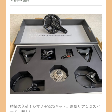
＃岩手
＃盛岡
待望の入荷！シマノR9270キット。新型リア１２スピ