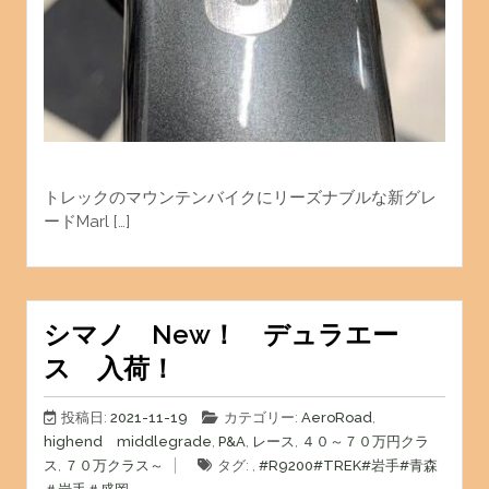
トレックのマウンテンバイクにリーズナブルな新グレ
ードMarl […]
シマノ New！ デュラエー
ス 入荷！
投稿日:
2021-11-19
カテゴリー:
AeroRoad
,
highend middlegrade
,
P&A
,
レース
,
４０～７０万円クラ
ス
,
７０万クラス～
タグ: ,
#R9200
#TREK
#岩手
#青森