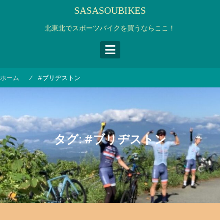
コ
SASASOUBIKES
ン
テ
北東北でスポーツバイクを買うならここ！
ン
ツ
へ
ス
ホーム
#ブリヂストン
キ
ッ
プ
タグ:
#ブリヂストン