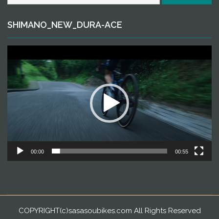
SHIMANO_NEW_DURA-ACE
動
画
プ
レ
ー
ヤ
ー
00:00
00:55
COPYRIGHT(c)sasasoubikes.com All Rights Reserved