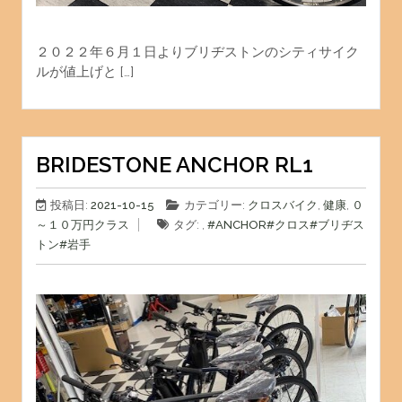
２０２２年６月１日よりブリヂストンのシティサイク
ルが値上げと […]
BRIDESTONE ANCHOR RL1
投稿日:
2021-10-15
カテゴリー:
クロスバイク
,
健康
,
０
～１０万円クラス
タグ: ,
#ANCHOR
#クロス
#ブリヂス
トン
#岩手