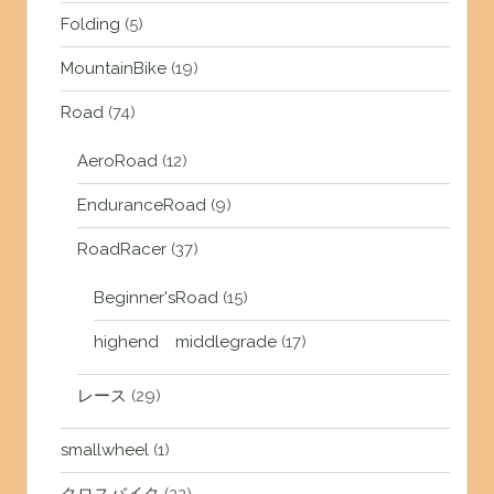
Folding
(5)
MountainBike
(19)
Road
(74)
AeroRoad
(12)
EnduranceRoad
(9)
RoadRacer
(37)
Beginner'sRoad
(15)
highend middlegrade
(17)
レース
(29)
smallwheel
(1)