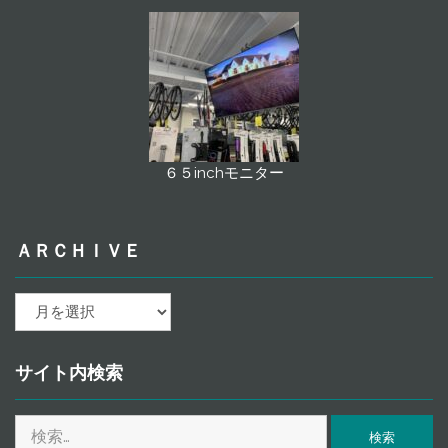
６５inchモニター
ＡＲＣＨＩＶＥ
ａ
ｒ
ｃ
ｈ
サイト内検索
ｉ
ｖ
検
ｅ
索: