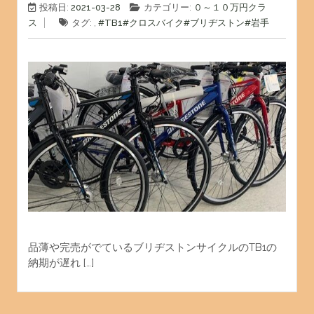
投稿日:
2021-03-28
カテゴリー:
０～１０万円クラ
ス
タグ: ,
#TB1
#クロスバイク
#ブリヂストン
#岩手
品薄や完売がでているブリヂストンサイクルのTB1の
納期が遅れ […]