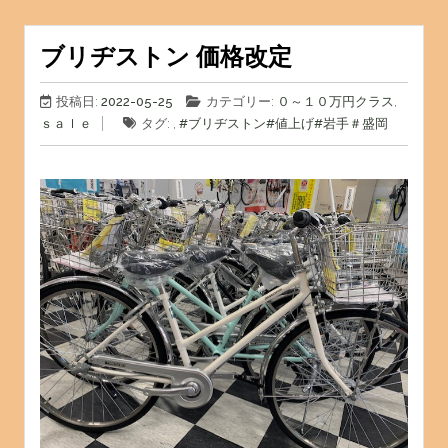
ブリヂストン 価格改定
投稿日:
2022-05-25
カテゴリー:
０～１０万円クラス
,
ｓａｌｅ
タグ: ,
#ブリヂストン
#値上げ
#岩手
＃盛岡