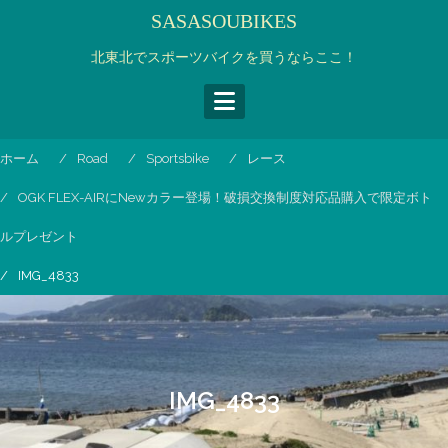
コ
SASASOUBIKES
ン
テ
北東北でスポーツバイクを買うならここ！
ン
ツ
へ
ス
ホーム
Road
Sportsbike
レース
キ
ッ
OGK FLEX-AIRにNewカラー登場！破損交換制度対応品購入で限定ボト
プ
ルプレゼント
IMG_4833
IMG_4833