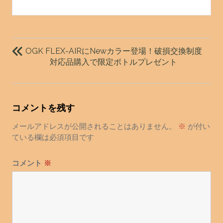
投
稿
OGK FLEX-AIRにNewカラー登場！破損交換制度
ナ
対応品購入で限定ボトルプレゼント
ビ
ゲ
ー
コメントを残す
シ
ョ
メールアドレスが公開されることはありません。
※
が付い
ている欄は必須項目です
ン
コメント
※