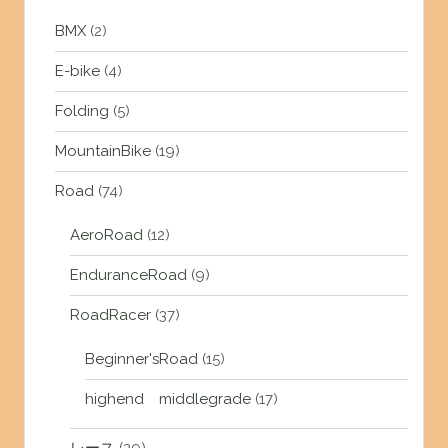
BMX
(2)
E-bike
(4)
Folding
(5)
MountainBike
(19)
Road
(74)
AeroRoad
(12)
EnduranceRoad
(9)
RoadRacer
(37)
Beginner'sRoad
(15)
highend middlegrade
(17)