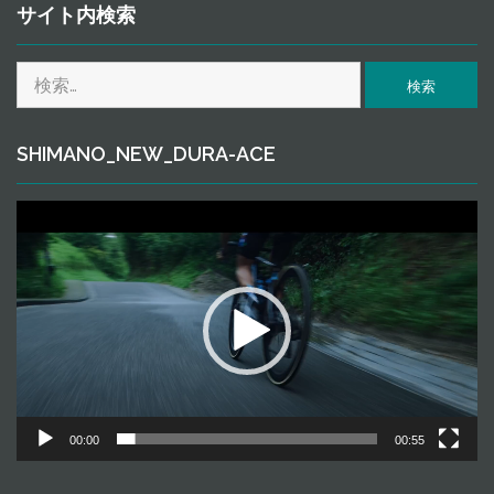
ｈ
サイト内検索
ｉ
ｖ
検
ｅ
索:
SHIMANO_NEW_DURA-ACE
動
画
プ
レ
ー
ヤ
ー
00:00
00:55