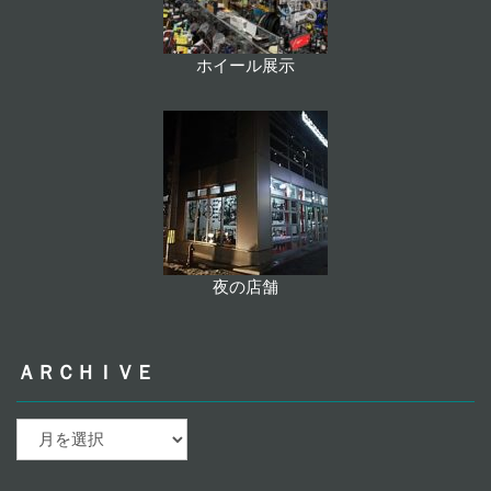
ホイール展示
夜の店舗
ＡＲＣＨＩＶＥ
ａ
ｒ
ｃ