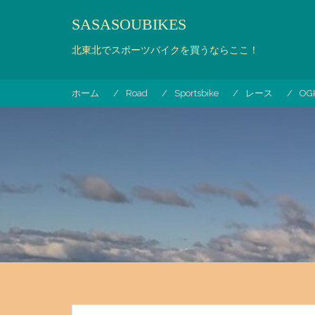
コ
SASASOUBIKES
ン
テ
北東北でスポーツバイクを買うならここ！
ン
ツ
へ
ホーム
Road
Sportsbike
レース
O
ス
キ
ッ
プ