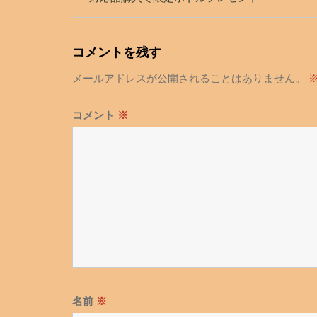
ナ
ビ
ゲ
コメントを残す
ー
メールアドレスが公開されることはありません。
シ
ョ
コメント
※
ン
名前
※