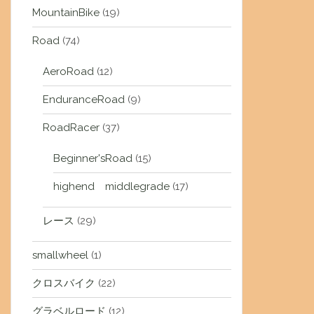
MountainBike
(19)
Road
(74)
AeroRoad
(12)
EnduranceRoad
(9)
RoadRacer
(37)
Beginner'sRoad
(15)
highend middlegrade
(17)
レース
(29)
smallwheel
(1)
クロスバイク
(22)
グラベルロード
(12)