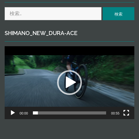
ｖ
検
ｅ
索:
SHIMANO_NEW_DURA-ACE
動
画
プ
レ
ー
ヤ
ー
00:00
00:55