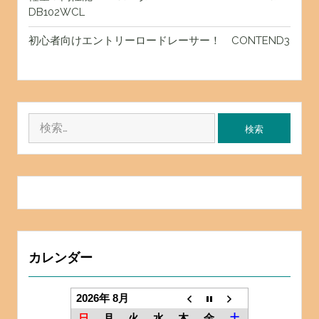
DB102WCL
初心者向けエントリーロードレーサー！ CONTEND3
検
索:
カレンダー
2026年 8月
日
月
火
水
木
金
土