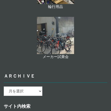
輪行用品
メーカー試乗会
ＡＲＣＨＩＶＥ
ａ
ｒ
ｃ
ｈ
サイト内検索
ｉ