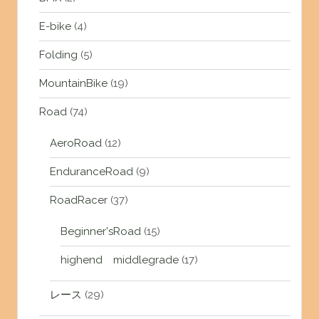
E-bike
(4)
Folding
(5)
MountainBike
(19)
Road
(74)
AeroRoad
(12)
EnduranceRoad
(9)
RoadRacer
(37)
Beginner'sRoad
(15)
highend middlegrade
(17)
レース
(29)