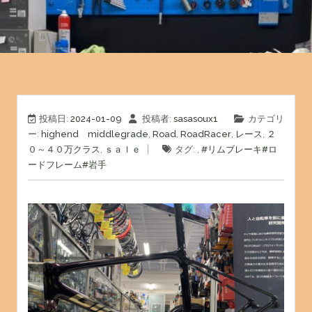
投稿日:
2024-01-09
投稿者:
sasasoux1
カテゴリ
ー:
highend middlegrade
,
Road
,
RoadRacer
,
レース
,
２
０～４０万クラス
,
ｓａｌｅ
タグ: ,
#リムブレーキ
#ロ
ードフレーム
#岩手