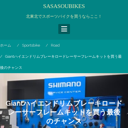
コ
SASASOUBIKES
ン
テ
北東北でスポーツバイクを買うならここ！
ン
ツ
へ
ス
ホーム
Sportsbike
Road
キ
ッ
Giantハイエンドリムブレーキロードレーサーフレームキットを買う最
プ
後のチャンス
Giantハイエンドリムブレーキロード
レーサーフレームキットを買う最後
のチャンス