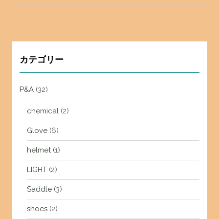
ョ
ン
カテゴリー
P&A
(32)
chemical
(2)
Glove
(6)
helmet
(1)
LIGHT
(2)
Saddle
(3)
shoes
(2)