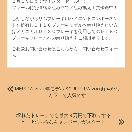
２月１９日までウインターセール中！
フレーム特別価格＆組み立て／組み換え工賃優遇中！
しかしながらリムブレーキ用ハイエンドコンポーネン
トを所有しＤＩＳＣブレーキモデルへ乗り換えたい方
はメカニカルＤＩＳＣブレーキを使用してのＤＩＳＣ
ブレーキフレームへの乗り換えもご相談承ります。
ご相談お問い合わせはこちらから
問い合わせフォー
ム
投
稿
MERIDA 2024年モデル SCULTURA 200 鮮やかな
ナ
カラーで人気です
ビ
ゲ
壊れたトレーナでも最大３万円で下取りする
ー
ELITEのお得なキャンペーンがスタート
シ