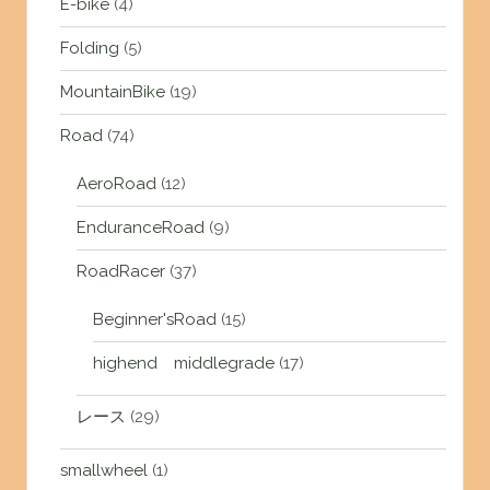
E-bike
(4)
Folding
(5)
MountainBike
(19)
Road
(74)
AeroRoad
(12)
EnduranceRoad
(9)
RoadRacer
(37)
Beginner'sRoad
(15)
highend middlegrade
(17)
レース
(29)
smallwheel
(1)