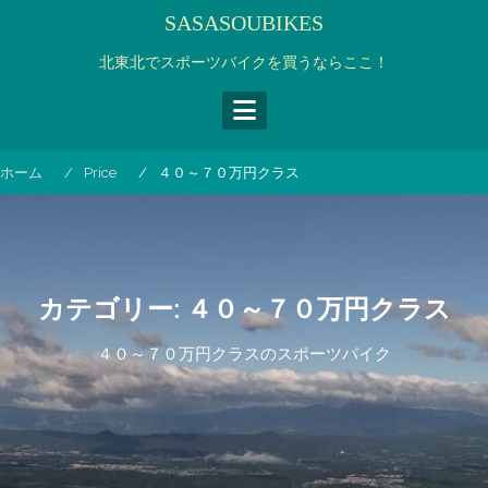
コ
SASASOUBIKES
ン
テ
北東北でスポーツバイクを買うならここ！
ン
ツ
へ
ス
ホーム
Price
４０～７０万円クラス
キ
ッ
プ
カテゴリー:
４０～７０万円クラス
４０～７０万円クラスのスポーツバイク