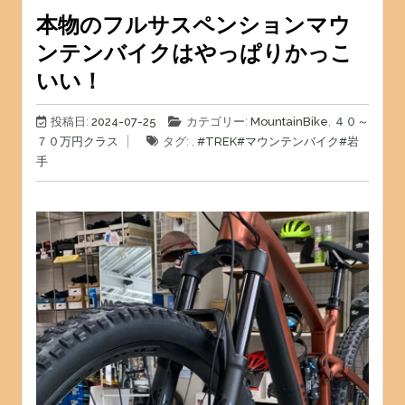
本物のフルサスペンションマウ
ンテンバイクはやっぱりかっこ
いい！
投稿日:
2024-07-25
カテゴリー:
MountainBike
,
４０～
７０万円クラス
タグ: ,
#TREK
#マウンテンバイク
#岩
手