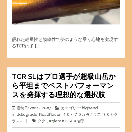
優れた軽量性と効率性で夢のような乗り心地を実現す
るTCRは多 […]
TCR SLはプロ選手が超級山岳か
ら平坦までベストパフォーマン
スを発揮する理想的な選択肢
投稿日:
2024-08-07
カテゴリー:
highend
middlegrade
,
RoadRacer
,
４０～７０万円クラス
,
７０万ク
ラス～
タグ: ,
#giant
＃DISC
＃岩手