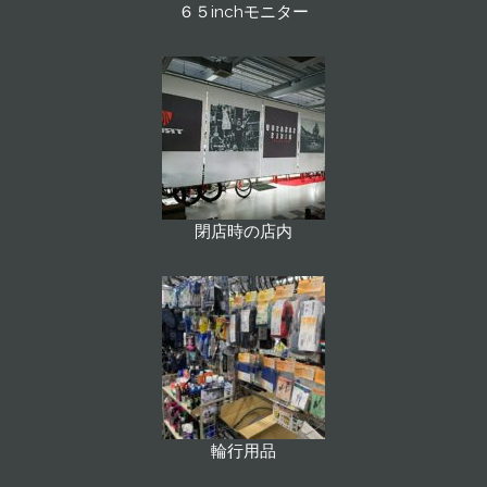
６５inchモニター
閉店時の店内
輪行用品