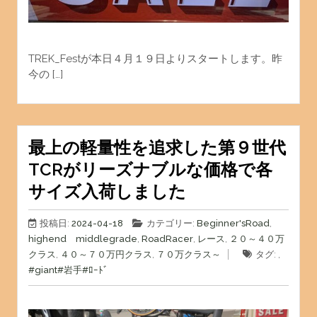
TREK_Festが本日４月１９日よりスタートします。昨
今の […]
最上の軽量性を追求した第９世代
TCRがリーズナブルな価格で各
サイズ入荷しました
投稿日:
2024-04-18
カテゴリー:
Beginner'sRoad
,
highend middlegrade
,
RoadRacer
,
レース
,
２０～４０万
クラス
,
４０～７０万円クラス
,
７０万クラス～
タグ: ,
#giant
#岩手
#ﾛｰﾄﾞ