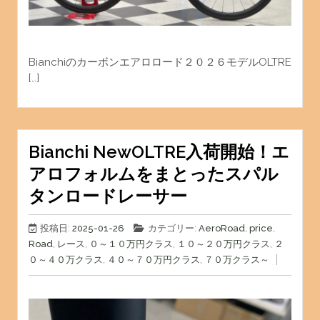
Bianchiのカーボンエアロロード２０２６モデルOLTRE
[…]
Bianchi NewOLTRE入荷開始！エ
アロフォルムをまとったスパル
タンロードレーサー
投稿日:
2025-01-26
カテゴリー:
AeroRoad
,
price
,
Road
,
レース
,
０～１０万円クラス
,
１０～２０万円クラス
,
２
０～４０万クラス
,
４０～７０万円クラス
,
７０万クラス～