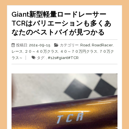
Giant新型軽量ロードレーサー
TCRはバリエーションも多くあ
なたのベストバイが見つかる
投稿日:
2024-09-15
カテゴリー:
Road
,
RoadRacer
,
レース
,
２０～４０万クラス
,
４０～７０万円クラス
,
７０万ク
ラス～
タグ: ,
#12s
#giant
#TCR