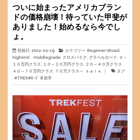
ついに始まったアメリカブラン
ドの価格崩壊！待っていた甲斐が
ありました！始めるなら今でし
ょ。
投稿日:
2024-04-19
カテゴリー:
Beginner'sRoad
,
highend middlegrade
,
クロスバイク
,
グラベルロード
,
０～
１０万円クラス
,
１０～２０万円クラス
,
２０～４０万クラス
,
４０～７０万円クラス
,
７０万クラス～
,
ｓａｌｅ
タグ:
,
#TREK
#ﾛｰﾄﾞ
＃岩手