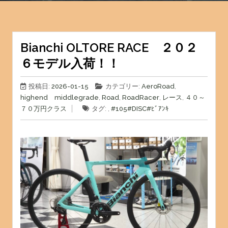
Bianchi OLTORE RACE ２０２
６モデル入荷！！
投稿日:
2026-01-15
カテゴリー:
AeroRoad
,
highend middlegrade
,
Road
,
RoadRacer
,
レース
,
４０～
７０万円クラス
タグ: ,
#105
#DISC
#ﾋﾞｱﾝｷ