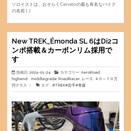
ソロイストは、おそらくCervéloの最も有名なバイク
の名前 […]
New TREK_Émonda SL 6はDi2コ
ンポ搭載＆カーボンリム採用で
す
投稿日:
2024-01-24
カテゴリー:
AeroRoad
,
highend middlegrade
,
RoadRacer
,
レース
,
４０～７０万
円クラス
タグ: ,
#TREK
#岩手
#青森