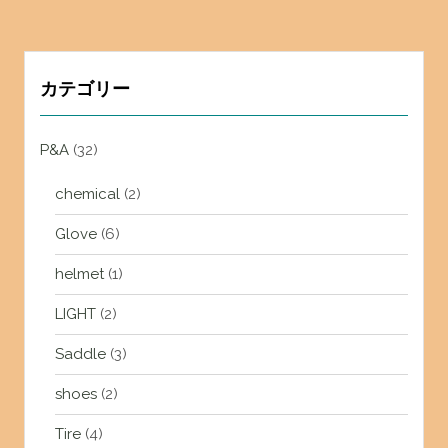
ゲ
ー
シ
ョ
カテゴリー
ン
P&A
(32)
chemical
(2)
Glove
(6)
helmet
(1)
LIGHT
(2)
Saddle
(3)
shoes
(2)
Tire
(4)