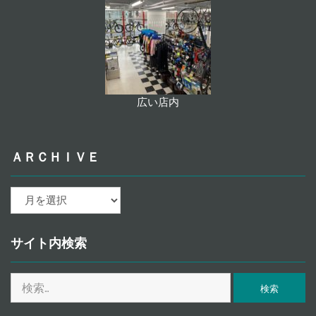
広い店内
ＡＲＣＨＩＶＥ
ａ
ｒ
ｃ
ｈ
サイト内検索
ｉ
ｖ
検
ｅ
索: