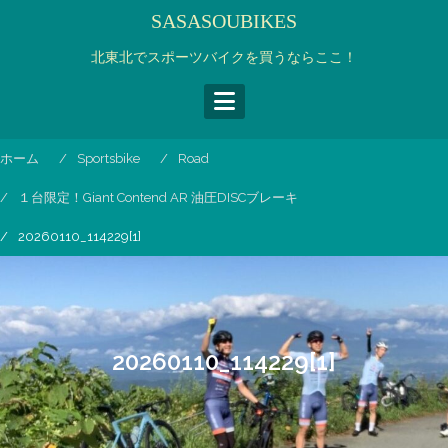
コ
SASASOUBIKES
ン
テ
北東北でスポーツバイクを買うならここ！
ン
ツ
へ
ス
ホーム
Sportsbike
Road
キ
ッ
１台限定！Giant Contend AR 油圧DISCブレーキ
プ
20260110_114229[1]
20260110_114229[1]