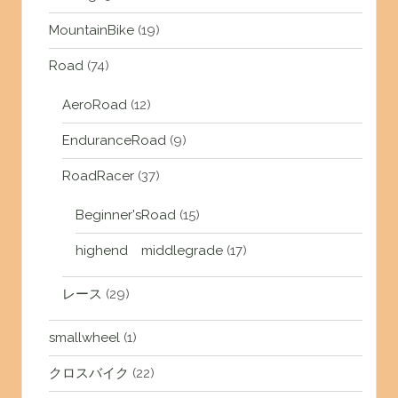
MountainBike
(19)
Road
(74)
AeroRoad
(12)
EnduranceRoad
(9)
RoadRacer
(37)
Beginner'sRoad
(15)
highend middlegrade
(17)
レース
(29)
smallwheel
(1)
クロスバイク
(22)