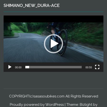
SHIMANO_NEW_DURA-ACE
動
画
プ
レ
ー
ヤ
ー
00:00
00:55
COPYRIGHT(c)sasasoubikes.com All Rights Reserved
Proudly powered by WordPress
|
Theme: Bizlight by