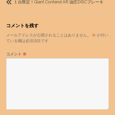
稿
１台限定！Giant Contend AR 油圧DISCブレーキ
ナ
ビ
ゲ
コメントを残す
ー
シ
メールアドレスが公開されることはありません。
※
が付い
ョ
ている欄は必須項目です
ン
コメント
※