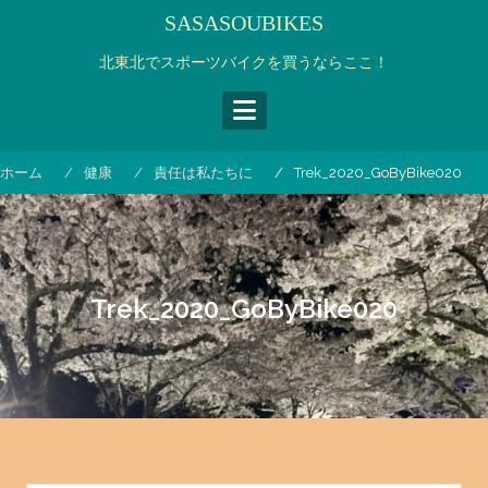
コ
SASASOUBIKES
ン
テ
北東北でスポーツバイクを買うならここ！
ン
ツ
へ
ス
ホーム
健康
責任は私たちに
Trek_2020_GoByBike020
キ
ッ
プ
Trek_2020_GoByBike020