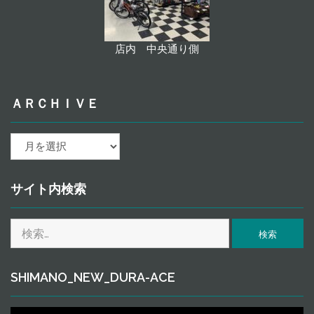
店内 中央通り側
ＡＲＣＨＩＶＥ
ａ
ｒ
ｃ
ｈ
サイト内検索
ｉ
ｖ
検
ｅ
索:
SHIMANO_NEW_DURA-ACE