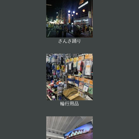
さんさ踊り
輪行用品