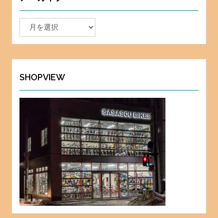
ア
ー
カ
イ
ブ
SHOPVIEW