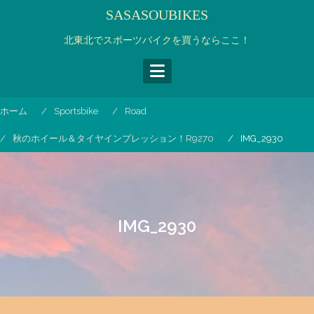
コ
SASASOUBIKES
ン
テ
北東北でスポーツバイクを買うならここ！
ン
ツ
へ
ス
ホーム
Sportsbike
Road
キ
ッ
秋のホイール＆タイヤインプレッション！R9270
IMG_2930
プ
IMG_2930