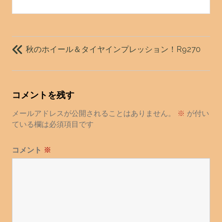
投
稿
秋のホイール＆タイヤインプレッション！R9270
ナ
ビ
ゲ
コメントを残す
ー
シ
メールアドレスが公開されることはありません。
※
が付い
ョ
ている欄は必須項目です
ン
コメント
※