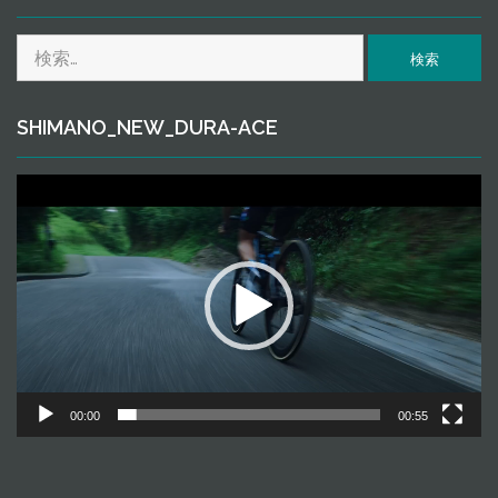
ｉ
ｖ
検
ｅ
索:
SHIMANO_NEW_DURA-ACE
動
画
プ
レ
ー
ヤ
ー
00:00
00:55