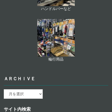
ハンドルバーなど
輪行用品
ＡＲＣＨＩＶＥ
ａ
ｒ
ｃ
ｈ
サイト内検索