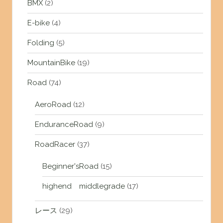
BMX
(2)
E-bike
(4)
Folding
(5)
MountainBike
(19)
Road
(74)
AeroRoad
(12)
EnduranceRoad
(9)
RoadRacer
(37)
Beginner'sRoad
(15)
highend middlegrade
(17)
レース
(29)