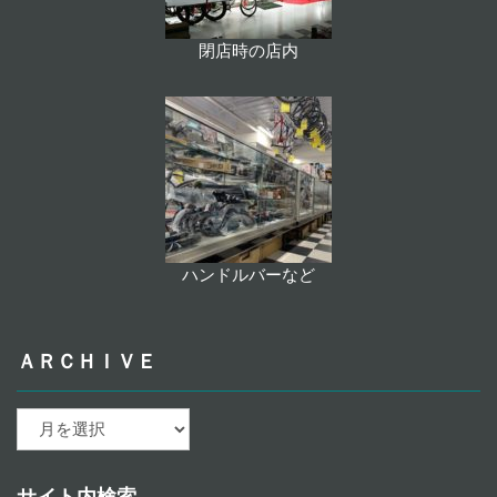
閉店時の店内
ハンドルバーなど
ＡＲＣＨＩＶＥ
ａ
ｒ
ｃ
ｈ
サイト内検索