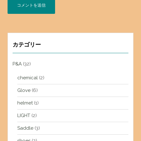
カテゴリー
P&A
(32)
chemical
(2)
Glove
(6)
helmet
(1)
LIGHT
(2)
Saddle
(3)
shoes
(2)