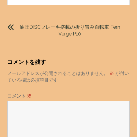
投
稿
油圧DISCブレーキ搭載の折り畳み自転車 Tern
ナ
Verge P10
ビ
ゲ
ー
コメントを残す
シ
ョ
メールアドレスが公開されることはありません。
※
が付い
ている欄は必須項目です
ン
コメント
※