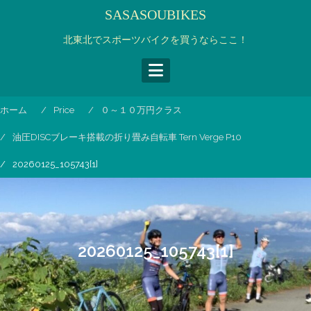
コ
SASASOUBIKES
ン
テ
北東北でスポーツバイクを買うならここ！
ン
ツ
へ
ス
ホーム
Price
０～１０万円クラス
キ
ッ
油圧DISCブレーキ搭載の折り畳み自転車 Tern Verge P10
プ
20260125_105743[1]
20260125_105743[1]