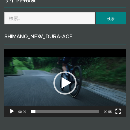
ｉ
ｖ
検
ｅ
索:
SHIMANO_NEW_DURA-ACE
動
画
プ
レ
ー
ヤ
ー
00:00
00:55