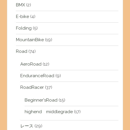
BMX
(2)
E-bike
(4)
Folding
(5)
MountainBike
(19)
Road
(74)
AeroRoad
(12)
EnduranceRoad
(9)
RoadRacer
(37)
Beginner'sRoad
(15)
highend middlegrade
(17)
レース
(29)