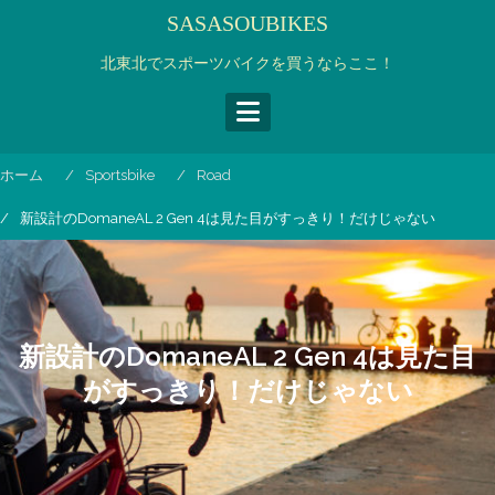
コ
SASASOUBIKES
ン
テ
北東北でスポーツバイクを買うならここ！
ン
ツ
へ
ス
ホーム
Sportsbike
Road
キ
ッ
新設計のDomaneAL 2 Gen 4は見た目がすっきり！だけじゃない
プ
新設計のDomaneAL 2 Gen 4は見た目
がすっきり！だけじゃない