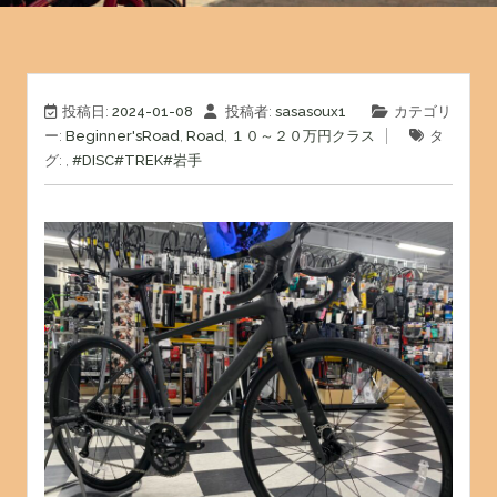
投稿日:
2024-01-08
投稿者:
sasasoux1
カテゴリ
ー:
Beginner'sRoad
,
Road
,
１０～２０万円クラス
タ
グ: ,
#DISC
#TREK
#岩手