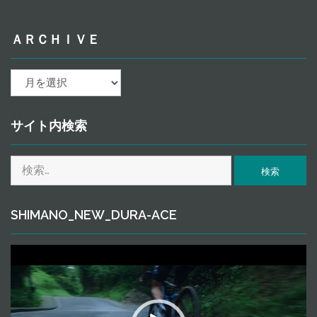
ＡＲＣＨＩＶＥ
ａ
ｒ
ｃ
ｈ
サイト内検索
ｉ
ｖ
検
ｅ
索:
SHIMANO_NEW_DURA-ACE
動
画
プ
レ
ー