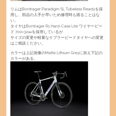
リムはBontrager Paradigm SL Tubeless Readyを採
用し、部品の入手が早いため修理時も困ることはな
い。
タイヤはBontrager R1 Hard-Case Lite ワイヤービー
ド 700×32㎜を採用しているが
サイズの変更や軽量なケブラービードタイヤへの変更
はご相談ください。
カラーは上記画像のMatte Lithium Greyに加え下記の
カラーがある。