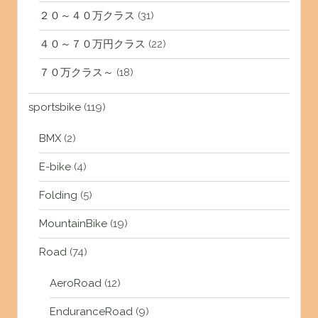
２０～４０万クラス
(31)
４０～７０万円クラス
(22)
７０万クラス～
(18)
sportsbike
(119)
BMX
(2)
E-bike
(4)
Folding
(5)
MountainBike
(19)
Road
(74)
AeroRoad
(12)
EnduranceRoad
(9)