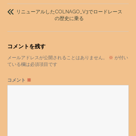
投
稿
リニューアルしたCOLNAGO_V3でロードレース
ナ
の歴史に乗る
ビ
ゲ
ー
コメントを残す
シ
ョ
メールアドレスが公開されることはありません。
※
が付い
ている欄は必須項目です
ン
コメント
※