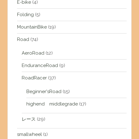
E-bike
(4)
Folding
(5)
MountainBike
(19)
Road
(74)
AeroRoad
(12)
EnduranceRoad
(9)
RoadRacer
(37)
Beginner'sRoad
(15)
highend middlegrade
(17)
レース
(29)
smallwheel
(1)