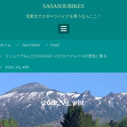
コ
SASASOUBIKES
ン
テ
北東北でスポーツバイクを買うならここ！
ン
ツ
へ
ス
ホーム
Sportsbike
Road
キ
ッ
リニューアルしたCOLNAGO_V3でロードレースの歴史に乗る
プ
2022_V3_wht
2022_V3_wht