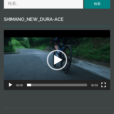
検
ｅ
索:
SHIMANO_NEW_DURA-ACE
動
画
プ
レ
ー
ヤ
ー
00:00
00:55