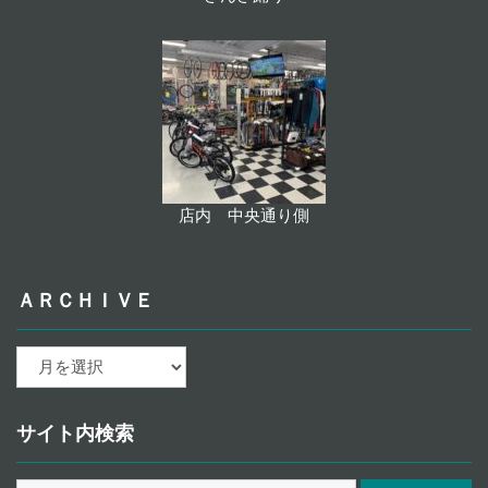
店内 中央通り側
ＡＲＣＨＩＶＥ
ａ
ｒ
ｃ
ｈ
サイト内検索
ｉ
ｖ