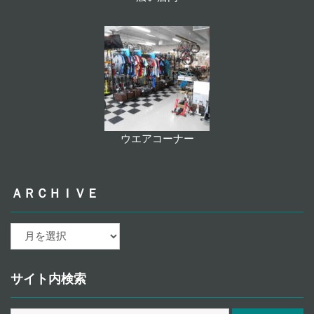
ウエアコーナー
ＡＲＣＨＩＶＥ
ａ
ｒ
ｃ
ｈ
サイト内検索
ｉ
ｖ