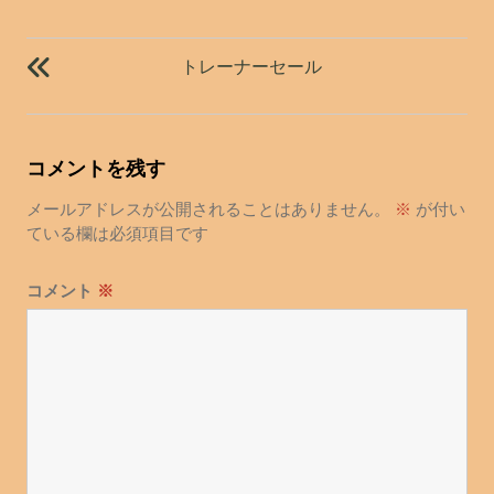
投
稿
トレーナーセール
ナ
ビ
ゲ
コメントを残す
ー
シ
メールアドレスが公開されることはありません。
※
が付い
ョ
ている欄は必須項目です
ン
コメント
※