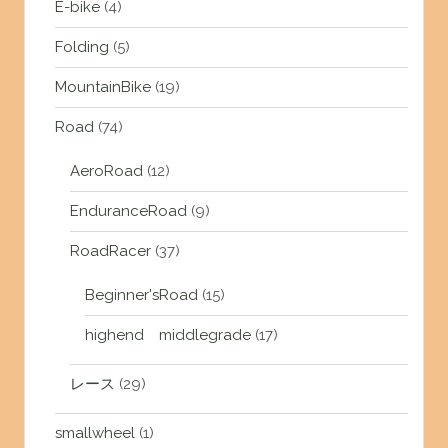
E-bike
(4)
Folding
(5)
MountainBike
(19)
Road
(74)
AeroRoad
(12)
EnduranceRoad
(9)
RoadRacer
(37)
Beginner'sRoad
(15)
highend middlegrade
(17)
レース
(29)
smallwheel
(1)