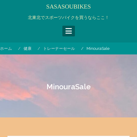
コ
SASASOUBIKES
ン
テ
北東北でスポーツバイクを買うならここ！
ン
ツ
へ
ス
ホーム
健康
トレーナーセール
MinouraSale
キ
ッ
プ
MinouraSale