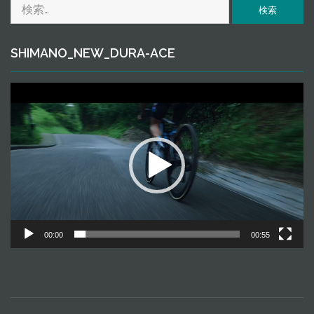
検
ｅ
索:
SHIMANO_NEW_DURA-ACE
動
画
プ
レ
ー
ヤ
ー
00:00
00:55