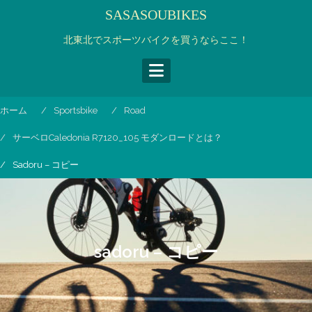
コ
SASASOUBIKES
ン
テ
北東北でスポーツバイクを買うならここ！
ン
ツ
へ
ス
ホーム
Sportsbike
Road
キ
ッ
サーベロCaledonia R7120_105 モダンロードとは？
プ
Sadoru – コピー
sadoru – コピー