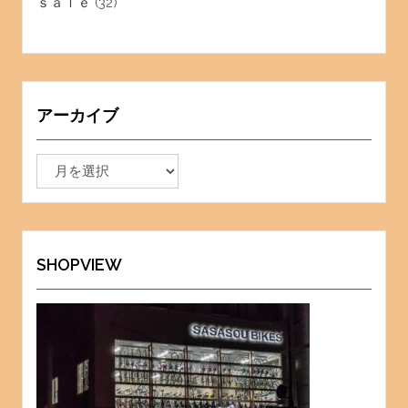
ｓａｌｅ
(32)
アーカイブ
ア
ー
カ
イ
ブ
SHOPVIEW