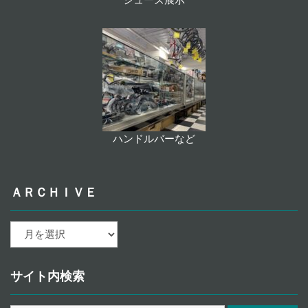
シューズ展示
ハンドルバーなど
ＡＲＣＨＩＶＥ
ａ
ｒ
ｃ
ｈ
サイト内検索
ｉ
ｖ