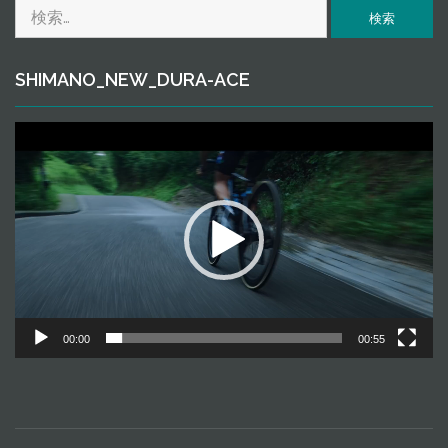
検
ｅ
索:
SHIMANO_NEW_DURA-ACE
動
画
プ
レ
ー
ヤ
ー
00:00
00:55