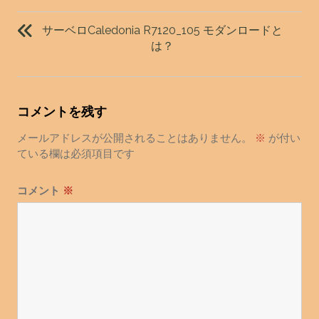
投
稿
サーベロCaledonia R7120_105 モダンロードと
ナ
は？
ビ
ゲ
ー
コメントを残す
シ
ョ
メールアドレスが公開されることはありません。
※
が付い
ている欄は必須項目です
ン
コメント
※