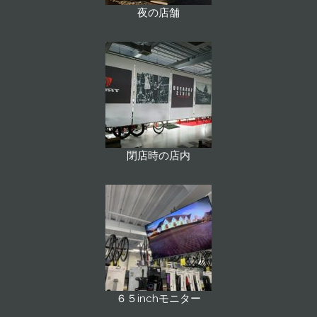
夜の店舗
閉店時の店内
６５inchモニター