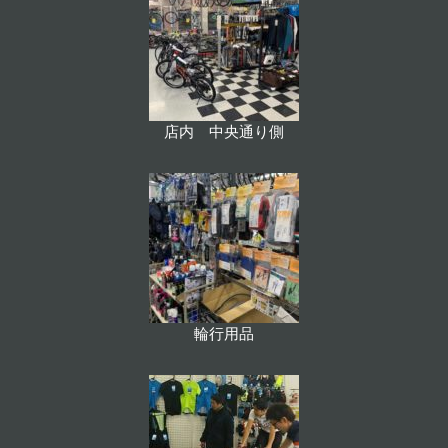
店内 中央通り側
輪行用品