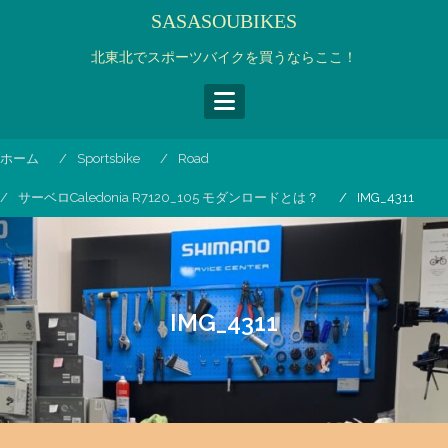
コ
SASASOUBIKES
ン
テ
北東北でスポーツバイクを買うならここ！
ン
ツ
へ
ス
ホーム
Sportsbike
Road
キ
ッ
サーベロCaledonia R7120_105 モダンロードとは？
IMG_4311
プ
IMG_4311