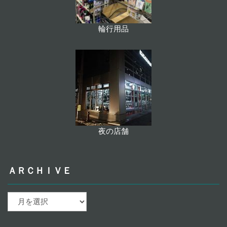
輪行用品
夜の店舗
ＡＲＣＨＩＶＥ
ａ
ｒ
ｃ