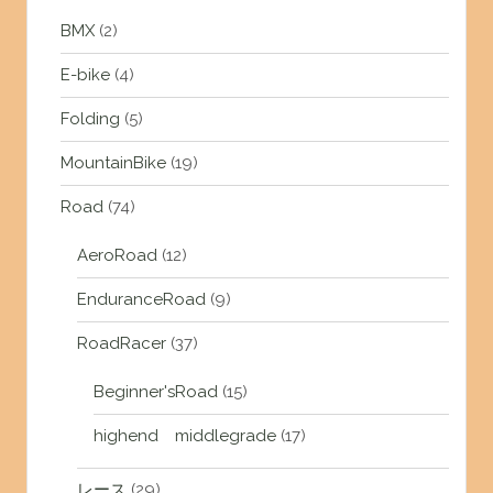
BMX
(2)
E-bike
(4)
Folding
(5)
MountainBike
(19)
Road
(74)
AeroRoad
(12)
EnduranceRoad
(9)
RoadRacer
(37)
Beginner'sRoad
(15)
highend middlegrade
(17)
レース
(29)