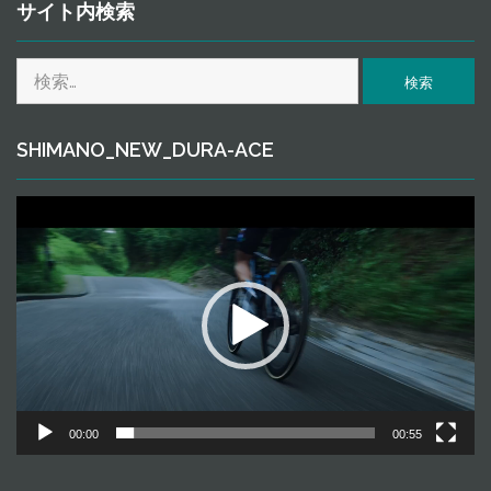
ｈ
サイト内検索
ｉ
ｖ
検
ｅ
索:
SHIMANO_NEW_DURA-ACE
動
画
プ
レ
ー
ヤ
ー
00:00
00:55