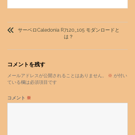
投
稿
サーベロCaledonia R7120_105 モダンロードと
ナ
は？
ビ
ゲ
ー
コメントを残す
シ
ョ
メールアドレスが公開されることはありません。
※
が付い
ている欄は必須項目です
ン
コメント
※