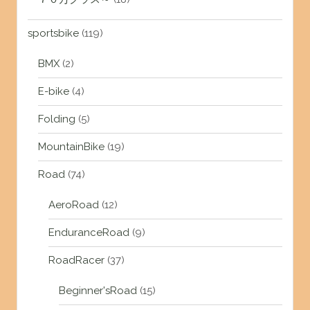
sportsbike
(119)
BMX
(2)
E-bike
(4)
Folding
(5)
MountainBike
(19)
Road
(74)
AeroRoad
(12)
EnduranceRoad
(9)
RoadRacer
(37)
Beginner'sRoad
(15)