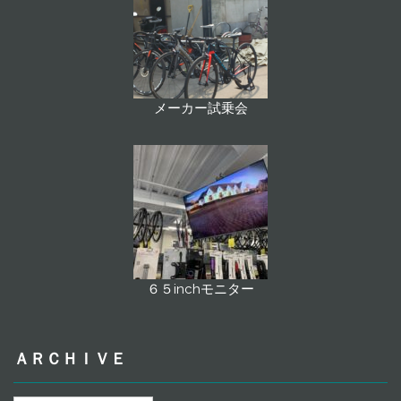
メーカー試乗会
６５inchモニター
ＡＲＣＨＩＶＥ