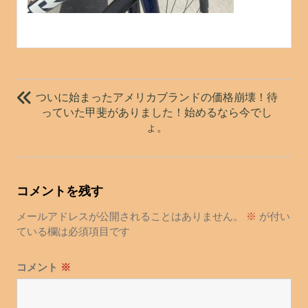
投
稿
ついに始まったアメリカブランドの価格崩壊！待
ナ
っていた甲斐がありました！始めるなら今でし
ょ。
ビ
ゲ
ー
シ
コメントを残す
ョ
メールアドレスが公開されることはありません。
※
が付い
ン
ている欄は必須項目です
コメント
※