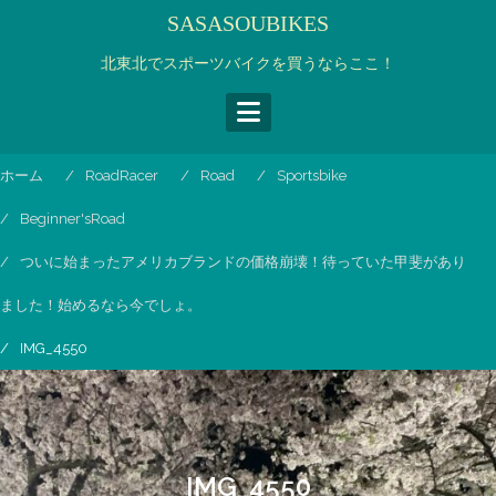
コ
SASASOUBIKES
ン
テ
北東北でスポーツバイクを買うならここ！
ン
ツ
へ
ス
ホーム
RoadRacer
Road
Sportsbike
キ
ッ
Beginner'sRoad
プ
ついに始まったアメリカブランドの価格崩壊！待っていた甲斐があり
ました！始めるなら今でしょ。
IMG_4550
IMG_4550