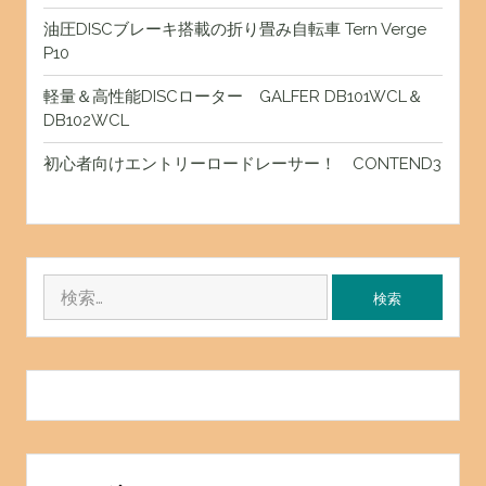
油圧DISCブレーキ搭載の折り畳み自転車 Tern Verge
P10
軽量＆高性能DISCローター GALFER DB101WCL＆
DB102WCL
初心者向けエントリーロードレーサー！ CONTEND3
検
索: