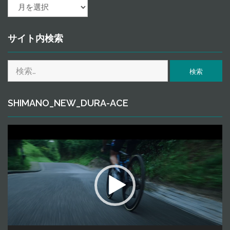
ａ
ｒ
ｃ
ｈ
サイト内検索
ｉ
ｖ
検
ｅ
索:
SHIMANO_NEW_DURA-ACE
動
画
プ
レ
ー
ヤ
ー