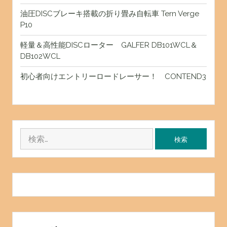
油圧DISCブレーキ搭載の折り畳み自転車 Tern Verge
P10
軽量＆高性能DISCローター GALFER DB101WCL＆
DB102WCL
初心者向けエントリーロードレーサー！ CONTEND3
検
索: