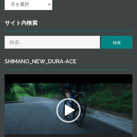
ａ
ｒ
ｃ
ｈ
サイト内検索
ｉ
ｖ
検
ｅ
索:
SHIMANO_NEW_DURA-ACE
動
画
プ
レ
ー
ヤ
ー