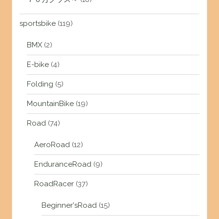
sportsbike
(119)
BMX
(2)
E-bike
(4)
Folding
(5)
MountainBike
(19)
Road
(74)
AeroRoad
(12)
EnduranceRoad
(9)
RoadRacer
(37)
Beginner'sRoad
(15)