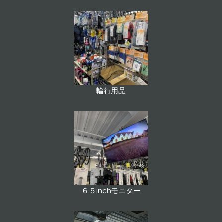
輪行用品
６５inchモニター