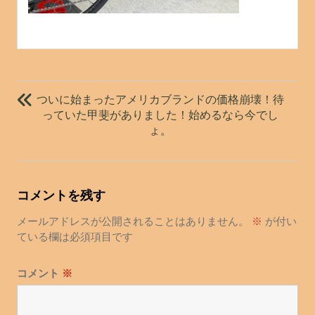
投
稿
ついに始まったアメリカブランドの価格崩壊！待
ナ
っていた甲斐がありました！始めるなら今でし
ょ。
ビ
ゲ
ー
シ
コメントを残す
ョ
メールアドレスが公開されることはありません。
※
が付い
ン
ている欄は必須項目です
コメント
※