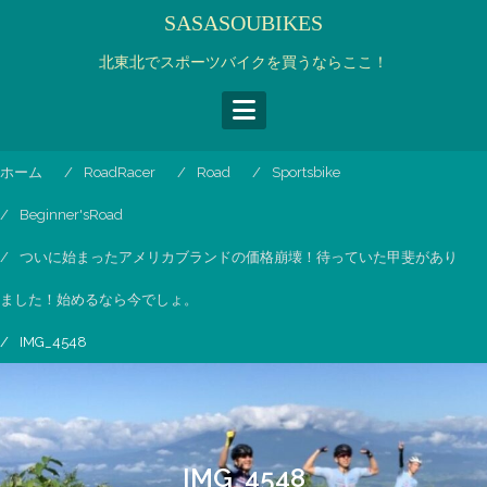
コ
SASASOUBIKES
ン
テ
北東北でスポーツバイクを買うならここ！
ン
ツ
へ
ス
ホーム
RoadRacer
Road
Sportsbike
キ
ッ
Beginner'sRoad
プ
ついに始まったアメリカブランドの価格崩壊！待っていた甲斐があり
ました！始めるなら今でしょ。
IMG_4548
IMG_4548